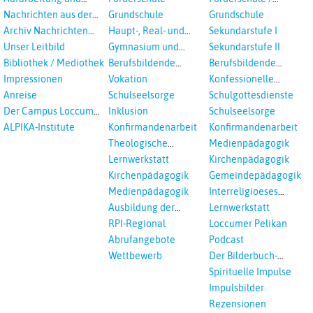
Prävention
Inklusion
Nachrichten aus der
Grundschule
Grundschule
sexualisierte Gewalt -
Landeskirche
Archiv Nachrichten
Haupt-, Real- und
Sekundarstufe I
Landeskirche und EKD
Hannovers
aus der Landeskirche
Oberschule
Unser Leitbild
Gymnasium und
Sekundarstufe II
in Auswahl
Gesamtschule
Bibliothek / Mediothek
Berufsbildende
Berufsbildende
Schulen
Schulen
Impressionen
Vokation
Konfessionelle
Kooperation
Anreise
Schulseelsorge
Schulgottesdienste
Der Campus Loccum
Inklusion
Schulseelsorge
und Loccumer
ALPIKA-Institute
Konfirmandenarbeit
Konfirmandenarbeit
Einrichtungen
Theologische
Medienpädagogik
Fortbildungen,
Lernwerkstatt
Kirchenpädagogik
Ökumenisches und
Kirchenpädagogik
Gemeindepädagogik
Interreligöses Lernen
Medienpädagogik
Interreligioeses
Lernen
Ausbildung der
Lernwerkstatt
Vikar*innen
RPI-Regional
Loccumer Pelikan
Abrufangebote
Podcast
Wettbewerb
Der Bilderbuch-
Podcast
Spirituelle Impulse
Impulsbilder
Rezensionen