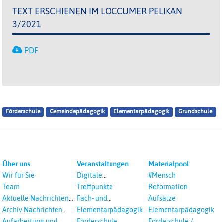
TEXT ERSCHIENEN IM LOCCUMER PELIKAN
3/2021
PDF
Förderschule
Gemeindepädagogik
Elementarpädagogik
Grundschule
Über uns
Veranstaltungen
Materialpool
Wir für Sie
Digitale
#Mensch
Veranstaltungen
Team
Treffpunkte
Reformation
Aktuelle Nachrichten
Fach- und
Aufsätze
aus dem RPI
Studientagungen
Archiv Nachrichten
Elementarpädagogik
Elementarpädagogik
aus dem RPI ab 2018
Aufarbeitung und
Förderschule
Förderschule /