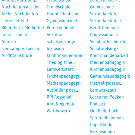
Prävention
Inklusion
Nachrichten aus der
Grundschule
Grundschule
sexualisierte Gewalt -
Landeskirche
Archiv Nachrichten
Haupt-, Real- und
Sekundarstufe I
Landeskirche und EKD
Hannovers
aus der Landeskirche
Oberschule
Unser Leitbild
Gymnasium und
Sekundarstufe II
in Auswahl
Gesamtschule
Bibliothek / Mediothek
Berufsbildende
Berufsbildende
Schulen
Schulen
Impressionen
Vokation
Konfessionelle
Kooperation
Anreise
Schulseelsorge
Schulgottesdienste
Der Campus Loccum
Inklusion
Schulseelsorge
und Loccumer
ALPIKA-Institute
Konfirmandenarbeit
Konfirmandenarbeit
Einrichtungen
Theologische
Medienpädagogik
Fortbildungen,
Lernwerkstatt
Kirchenpädagogik
Ökumenisches und
Kirchenpädagogik
Gemeindepädagogik
Interreligöses Lernen
Medienpädagogik
Interreligioeses
Lernen
Ausbildung der
Lernwerkstatt
Vikar*innen
RPI-Regional
Loccumer Pelikan
Abrufangebote
Podcast
Wettbewerb
Der Bilderbuch-
Podcast
Spirituelle Impulse
Impulsbilder
Rezensionen