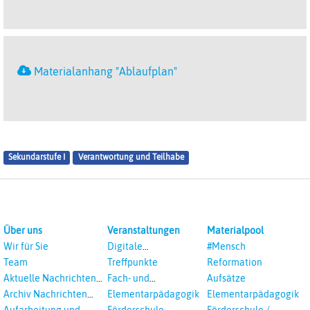
Materialanhang "Ablaufplan"
Sekundarstufe I
Verantwortung und Teilhabe
Über uns
Veranstaltungen
Materialpool
Wir für Sie
Digitale
#Mensch
Veranstaltungen
Team
Treffpunkte
Reformation
Aktuelle Nachrichten
Fach- und
Aufsätze
aus dem RPI
Studientagungen
Archiv Nachrichten
Elementarpädagogik
Elementarpädagogik
aus dem RPI ab 2018
Aufarbeitung und
Förderschule
Förderschule /