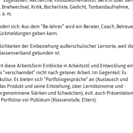
 Briefwechsel, Kritik, Bücherliste, Gedicht, Tonbandaufnahme,
 a. m.
dert sich: Aus dem “Be-lehrer” wird ein Berater, Coach, Betreue
Rückmeldungen geben kann.
lichkeiten der Einbeziehung außerschulischer Lernorte, weil di
Klassenverband gebunden ist.
t diese Arbeitsform Einblicke in Arbeitsstil und Entwicklung ei
s “verschwindet” nicht nach getaner Arbeit. Im Gegenteil: Es
kultur. Es bieten sich “Portfoliogespräche” an (Austausch und
das Produkt und seine Entstehung, über Lernökonomie und -
wahrgenommene Stärken und Schwächen), evtl. auch Präsentatio
 Portfolios vor Publikum (Klassenstufe, Eltern).