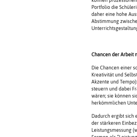
Portfolio die Schüle
daher eine hohe Aus
Abstimmung zwischen 
Unterrichtsgestaltun
Chancen der Arbeit m
Die Chancen einer so
Kreativität und Selbs
Akzente und Tempo):
steuern und dabei Fr
wären; sie können si
herkömmlichen Unter
Dadurch ergibt sich 
der stärkeren Einbe
Leistungsmessung (w
Formen als “Leistung