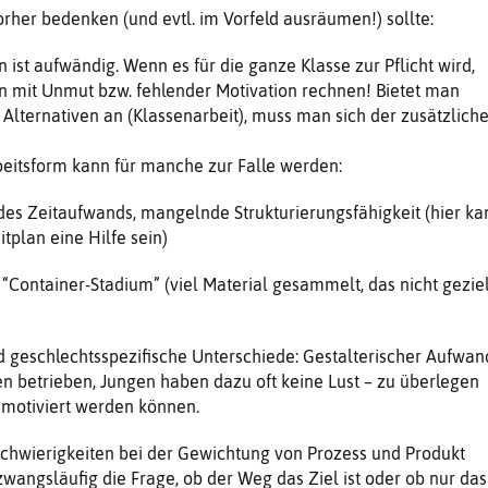
rher bedenken (und evtl. im Vorfeld ausräumen!) sollte:
en ist aufwändig. Wenn es für die ganze Klasse zur Pflicht wird,
n mit Unmut bzw. fehlender Motivation rechnen! Bietet man
Alternativen an (Klassenarbeit), muss man sich der zusätzlich
beitsform kann für manche zur Falle werden:
des Zeitaufwands, mangelnde Strukturierungsfähigkeit (hier ka
tplan eine Hilfe sein)
 “Container-Stadium” (viel Material gesammelt, das nicht geziel
d geschlechtsspezifische Unterschiede: Gestalterischer Aufwan
en betrieben, Jungen haben dazu oft keine Lust – zu überlegen
r motiviert werden können.
Schwierigkeiten bei der Gewichtung von Prozess und Produkt
 zwangsläufig die Frage, ob der Weg das Ziel ist oder ob nur das