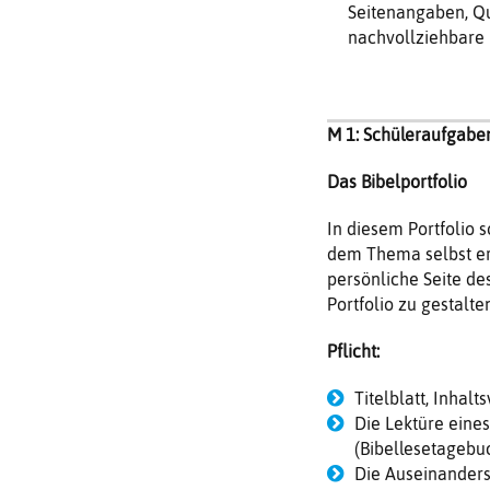
Seitenangaben, Qu
nachvollziehbare 
M 1: Schüleraufgabe
Das Bibelportfolio
In diesem Portfolio 
dem Thema selbst era
persönliche Seite des
Portfolio zu gestalte
Pflicht:
Titelblatt, Inhal
Die Lektüre eine
(Bibellesetagebu
Die Auseinanderse