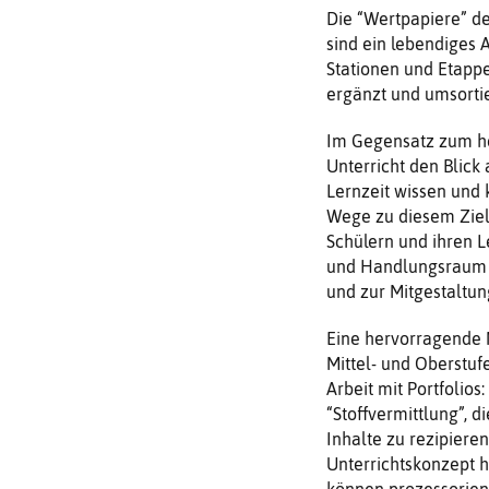
Die “Wertpapiere” de
sind ein lebendiges 
Stationen und Etapp
ergänzt und umsorti
Im Gegensatz zum he
Unterricht den Blick
Lernzeit wissen und 
Wege zu diesem Ziel
Schülern und ihren L
und Handlungsraum e
und zur Mitgestaltung
Eine hervorragende Mö
Mittel- und Oberstuf
Arbeit mit Portfolios
“Stoffvermittlung”, d
Inhalte zu rezipieren
Unterrichtskonzept 
können prozessorienti