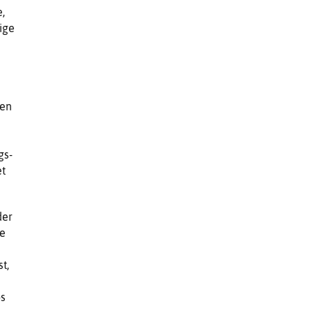
,
ige
ten
d
gs-
t
der
ie
t,
os