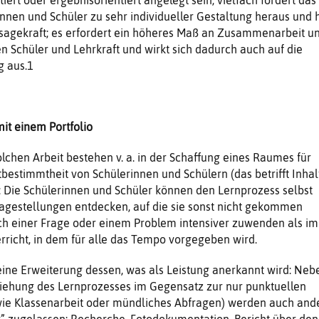
rinnen und Schüler zu sehr individueller Gestaltung heraus und 
sagekraft; es erfordert ein höheres Maß an Zusammenarbeit u
Schüler und Lehrkraft und wirkt sich dadurch auch auf die
g aus.1
it einem Portfolio
lchen Arbeit bestehen v. a. in der Schaffung eines Raumes für
tbestimmtheit von Schülerinnen und Schülern (das betrifft Inhal
 Die Schülerinnen und Schüler können den Lernprozess selbst
agestellungen entdecken, auf die sie sonst nicht gekommen
ch einer Frage oder einem Problem intensiver zuwenden als im
richt, in dem für alle das Tempo vorgegeben wird.
eine Erweiterung dessen, was als Leistung anerkannt wird: Neb
ziehung des Lernprozesses im Gegensatz zur nur punktuellen
ie Klassenarbeit oder mündliches Abfragen) werden auch and
” zugelassen: Recherche, Fotodokumentation, Bericht über den