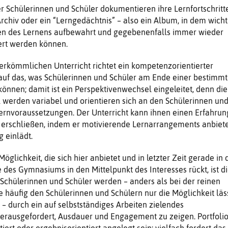
r Schülerinnen und Schüler dokumentieren ihre Lernfortschritte
Archiv oder ein “Lerngedächtnis” – also ein Album, in dem wicht
en des Lernens aufbewahrt und gegebenenfalls immer wieder
ert werden können.
rkömmlichen Unterricht richtet ein kompetenzorientierter
 auf das, was Schülerinnen und Schüler am Ende einer bestimm
können; damit ist ein Perspektivenwechsel eingeleitet, denn die
 werden variabel und orientieren sich an den Schülerinnen un
ernvoraussetzungen. Der Unterricht kann ihnen einen Erfahrun
rschließen, indem er motivierende Lernarrangements anbiete
 einlädt.
glichkeit, die sich hier anbietet und in letzter Zeit gerade in 
e des Gymnasiums in den Mittelpunkt des Interesses rückt, ist d
: Schülerinnen und Schüler werden – anders als bei der reinen
ie häufig den Schülerinnen und Schülern nur die Möglichkeit läss
 – durch ein auf selbstständiges Arbeiten zielendes
herausgefordert, Ausdauer und Engagement zu zeigen. Portfoli
ert oder ergebnisorientiert angelegt sein; vielfach fordert das