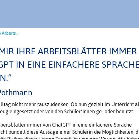
 Arbeits...
 MIR IHRE ARBEITSBLÄTTER IMMER
GPT IN EINE EINFACHERE SPRACH
N.“
 Pothmann
alltag nicht mehr rauszudenken. Ob nun gezielt im Unterricht a
ug eingesetzt oder von den Schüler*innen ge- oder benutzt.
Arbeitsblätter immer von ChatGPT in eine einfachere Sprache
icht bündelt diese Aussage einer Schülerin die Möglichkeiten, d
ie Risiken dieser jungen Technik in wenigen Worten. Wir habe