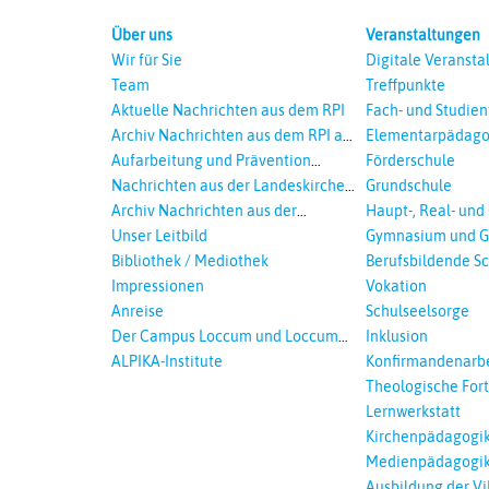
Über uns
Veranstaltungen
Wir für Sie
Digitale Veransta
Team
Treffpunkte
Aktuelle Nachrichten aus dem RPI
Fach- und Studie
Archiv Nachrichten aus dem RPI ab
Elementarpädago
2018
Aufarbeitung und Prävention
Förderschule
sexualisierte Gewalt - Landeskirche
Nachrichten aus der Landeskirche
Grundschule
und EKD
Hannovers
Archiv Nachrichten aus der
Haupt-, Real- und
Landeskirche in Auswahl
Unser Leitbild
Gymnasium und G
Bibliothek / Mediothek
Berufsbildende S
Impressionen
Vokation
Anreise
Schulseelsorge
Der Campus Loccum und Loccumer
Inklusion
Einrichtungen
ALPIKA-Institute
Konfirmandenarbe
Theologische For
Ökumenisches und
Lernwerkstatt
Lernen
Kirchenpädagogi
Medienpädagogi
Ausbildung der Vi