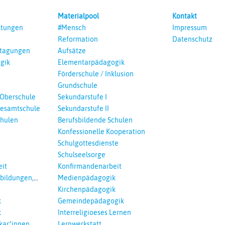
Materialpool
Kontakt
ltungen
#Mensch
Impressum
Reformation
Datenschutz
ntagungen
Aufsätze
gik
Elementarpädagogik
Förderschule / Inklusion
Grundschule
 Oberschule
Sekundarstufe I
esamtschule
Sekundarstufe II
chulen
Berufsbildende Schulen
Konfessionelle Kooperation
Schulgottesdienste
Schulseelsorge
it
Konfirmandenarbeit
tbildungen,
Medienpädagogik
 Interreligöses
Kirchenpädagogik
k
Gemeindepädagogik
k
Interreligioeses Lernen
kar*innen
Lernwerkstatt