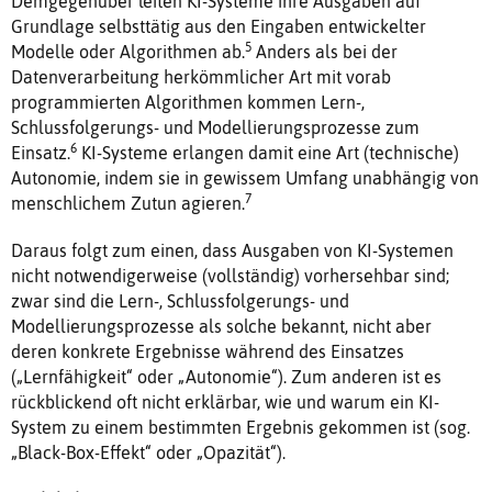
Demgegenüber leiten KI-Systeme ihre Ausgaben auf
Grundlage selbsttätig aus den Eingaben entwickelter
5
Modelle oder Algorithmen ab.
Anders als bei der
Datenverarbeitung herkömmlicher Art mit vorab
programmierten Algorithmen kommen Lern-,
Schlussfolgerungs- und Modellierungsprozesse zum
6
Einsatz.
KI-Systeme erlangen damit eine Art (technische)
Autonomie, indem sie in gewissem Umfang unabhängig von
7
menschlichem Zutun agieren.
Daraus folgt zum einen, dass Ausgaben von KI-Systemen
nicht notwendigerweise (vollständig) vorhersehbar sind;
zwar sind die Lern-, Schlussfolgerungs- und
Modellierungsprozesse als solche bekannt, nicht aber
deren konkrete Ergebnisse während des Einsatzes
(„Lernfähigkeit“ oder „Autonomie“). Zum anderen ist es
rückblickend oft nicht erklärbar, wie und warum ein KI-
System zu einem bestimmten Ergebnis gekommen ist (sog.
„Black-Box-Effekt“ oder „Opazität“).