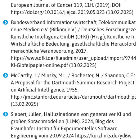
European Journal of Cancer 119, 11ff. (2019), DOI:
https://doi.org/10.1016/j.ejca. 2019.05.023 (13.02.2025)
Bundesverband Informationswirtschaft, Telekommunikati
neue Medien e.V. (Bitkom e.V.) / Deutsches Forschungszen
Künstliche Intelligenz GmbH (DFKI) (Hrsg.), Künstliche Inte
Wirtschaftliche Bedeutung, gesellschaftliche Herausford
menschliche Verantwortung, 2017,
https://www.dfki.de/fileadmin/user_upload/import/9744
KI-Gipfelpapier-online.pdf (13.02.2025)
McCarthy, J. / Minsky, M.L. / Rochester, N. / Shannon, C.E.:
A Proposal for the Dartmouth Summer Research Project
on Artificial Intelligence, 1955,
http://jmc.stanford.edu/articles/dartmouth/dartmouth.pdf
(13.02.2025)
Siebert, Julien, Halluzinationen von generativer KI und
großen Sprachmodellen (LLMs), 2024, Blog des
Fraunhofer-Institut für Experimentelles Software
Engineering vom 20.09.2024 https://kurzlinks.de/yd6w