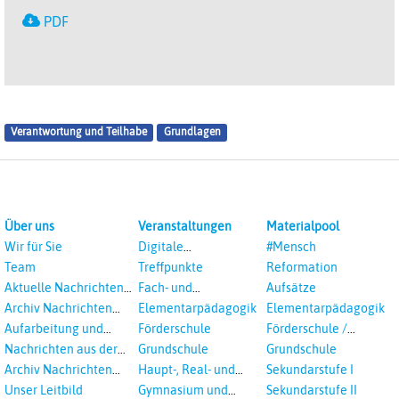
PDF
Verantwortung und Teilhabe
Grundlagen
Über uns
Veranstaltungen
Materialpool
Wir für Sie
Digitale
#Mensch
Veranstaltungen
Team
Treffpunkte
Reformation
Aktuelle Nachrichten
Fach- und
Aufsätze
aus dem RPI
Studientagungen
Archiv Nachrichten
Elementarpädagogik
Elementarpädagogik
aus dem RPI ab 2018
Aufarbeitung und
Förderschule
Förderschule /
Prävention
Inklusion
Nachrichten aus der
Grundschule
Grundschule
sexualisierte Gewalt -
Landeskirche
Archiv Nachrichten
Haupt-, Real- und
Sekundarstufe I
Landeskirche und EKD
Hannovers
aus der Landeskirche
Oberschule
Unser Leitbild
Gymnasium und
Sekundarstufe II