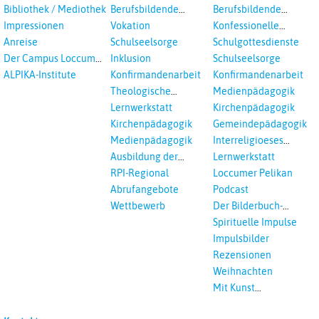
in Auswahl
Gesamtschule
Bibliothek / Mediothek
Berufsbildende
Berufsbildende
Schulen
Schulen
Impressionen
Vokation
Konfessionelle
Kooperation
Anreise
Schulseelsorge
Schulgottesdienste
Der Campus Loccum
Inklusion
Schulseelsorge
und Loccumer
ALPIKA-Institute
Konfirmandenarbeit
Konfirmandenarbeit
Einrichtungen
Theologische
Medienpädagogik
Fortbildungen,
Lernwerkstatt
Kirchenpädagogik
Ökumenisches und
Kirchenpädagogik
Gemeindepädagogik
Interreligöses Lernen
Medienpädagogik
Interreligioeses
Lernen
Ausbildung der
Lernwerkstatt
Vikar*innen
RPI-Regional
Loccumer Pelikan
Abrufangebote
Podcast
Wettbewerb
Der Bilderbuch-
Podcast
Spirituelle Impulse
Impulsbilder
Rezensionen
Weihnachten
Mit Kunst
unterrichten