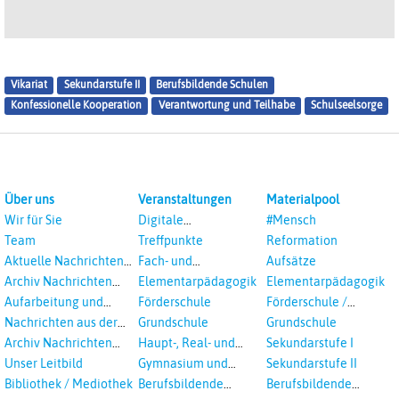
Vikariat
Sekundarstufe II
Berufsbildende Schulen
Konfessionelle Kooperation
Verantwortung und Teilhabe
Schulseelsorge
Über uns
Veranstaltungen
Materialpool
Wir für Sie
Digitale
#Mensch
Veranstaltungen
Team
Treffpunkte
Reformation
Aktuelle Nachrichten
Fach- und
Aufsätze
aus dem RPI
Studientagungen
Archiv Nachrichten
Elementarpädagogik
Elementarpädagogik
aus dem RPI ab 2018
Aufarbeitung und
Förderschule
Förderschule /
Prävention
Inklusion
Nachrichten aus der
Grundschule
Grundschule
sexualisierte Gewalt -
Landeskirche
Archiv Nachrichten
Haupt-, Real- und
Sekundarstufe I
Landeskirche und EKD
Hannovers
aus der Landeskirche
Oberschule
Unser Leitbild
Gymnasium und
Sekundarstufe II
in Auswahl
Gesamtschule
Bibliothek / Mediothek
Berufsbildende
Berufsbildende