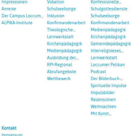
Schulen
Schulen
Impressionen
Vokation
Konfessionelle
Kooperation
Anreise
Schulseelsorge
Schulgottesdienste
Der Campus Loccum
Inklusion
Schulseelsorge
und Loccumer
ALPIKA-Institute
Konfirmandenarbeit
Konfirmandenarbeit
Einrichtungen
Theologische
Medienpädagogik
Fortbildungen,
Lernwerkstatt
Kirchenpädagogik
Ökumenisches und
Kirchenpädagogik
Gemeindepädagogik
Interreligöses Lernen
Medienpädagogik
Interreligioeses
Lernen
Ausbildung der
Lernwerkstatt
Vikar*innen
RPI-Regional
Loccumer Pelikan
Abrufangebote
Podcast
Wettbewerb
Der Bilderbuch-
Podcast
Spirituelle Impulse
Impulsbilder
Rezensionen
Weihnachten
Mit Kunst
unterrichten
Kontakt
Impressum