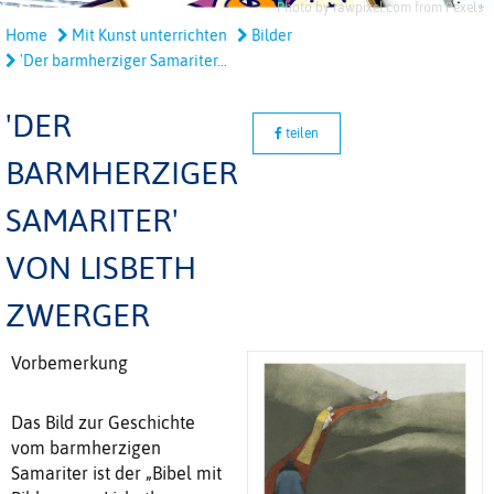
Photo by rawpixel.com from Pexels
Home
Mit Kunst unterrichten
Bilder
'Der barmherziger Samariter...
'DER
teilen
BARMHERZIGER
SAMARITER'
VON LISBETH
ZWERGER
Vorbemerkung
Das Bild zur Geschichte
vom barmherzigen
Samariter ist der „Bibel mit