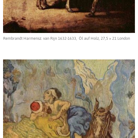
Rembrandt Harmensz. van Rijn 1632-1633, Öl auf Holz, 27,5 × 21 London