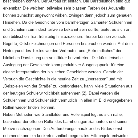
beschreiben können. Der Aufbau ist einfach. Die Darstellungen sind gut
erkennbar. Die weichen, teilweise sehr blassen Farben des Aquarells
können zunächst ungewohnt wirken, zwingen dann jedoch zum genauen
Hinsehen. Da die Geschichte vom barmherzigen Samariter Schülerinnen
und Schülern zumindest teilweise bekannt sein dürfte, bietet es sich an,
den biblischen Text frühzeitig hinzuzuziehen. Hierbei können zentrale
Begriffe, Ortsbezeichnungen und Personen besprochen werden. Auf dem
Hintergrund des Textes werden Vertrautes und „Befremdliches“ der
bildlichen Darstellung um so stärker hervortreten. Die künstlerische
Auslegung der Geschichte kann produktiver Ausgangspunkt für eine
eigene Interpretation der biblischen Geschichte werden. Gerade der
Versuch die Geschichte in die heutige Zeit zu „übersetzen“ und mit
„Beispielen von der Straße“ zu konfrontieren, kann viele Situationen aus
der heutigen Schülerwirklichkeit aufnehmen (2). Dabei werden die
Schülerinnen und Schüler sich vermutlich in allen im Bild vorgegebenen
Rollen wieder finden können.
Neben Methoden wie Standbilder und Rollenspiel legt es sich nahe,
besonders der offenen Rolle des barmherzigen Samariters und seiner
Motive nachzugehen. Den Aufforderungscharakter des Bildes ernst
nehmend kann ein konkretes zeitlich begrenztes Hilfsprojekt entwickelt