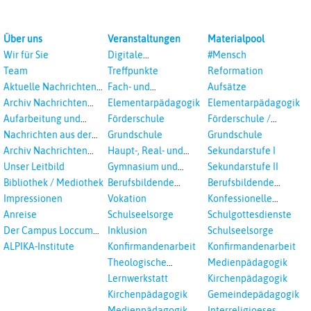
Über uns
Veranstaltungen
Materialpool
Wir für Sie
Digitale
#Mensch
Veranstaltungen
Team
Treffpunkte
Reformation
Aktuelle Nachrichten
Fach- und
Aufsätze
aus dem RPI
Studientagungen
Archiv Nachrichten
Elementarpädagogik
Elementarpädagogik
aus dem RPI ab 2018
Aufarbeitung und
Förderschule
Förderschule /
Prävention
Inklusion
Nachrichten aus der
Grundschule
Grundschule
sexualisierte Gewalt -
Landeskirche
Archiv Nachrichten
Haupt-, Real- und
Sekundarstufe I
Landeskirche und EKD
Hannovers
aus der Landeskirche
Oberschule
Unser Leitbild
Gymnasium und
Sekundarstufe II
in Auswahl
Gesamtschule
Bibliothek / Mediothek
Berufsbildende
Berufsbildende
Schulen
Schulen
Impressionen
Vokation
Konfessionelle
Kooperation
Anreise
Schulseelsorge
Schulgottesdienste
Der Campus Loccum
Inklusion
Schulseelsorge
und Loccumer
ALPIKA-Institute
Konfirmandenarbeit
Konfirmandenarbeit
Einrichtungen
Theologische
Medienpädagogik
Fortbildungen,
Lernwerkstatt
Kirchenpädagogik
Ökumenisches und
Kirchenpädagogik
Gemeindepädagogik
Interreligöses Lernen
Medienpädagogik
Interreligioeses