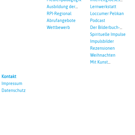
Lernen
Ausbildung der
Lernwerkstatt
Vikar*innen
RPI-Regional
Loccumer Pelikan
Abrufangebote
Podcast
Wettbewerb
Der Bilderbuch-
Podcast
Spirituelle Impulse
Impulsbilder
Rezensionen
Weihnachten
Mit Kunst
unterrichten
Kontakt
Impressum
Datenschutz