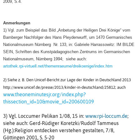
2009, S.4.
Anmerkungen
1) Vgl. zum Beispiel das Bild „Anbetung der Heiligen Drei Könige“ vom
Bamberger Nachfolger des Hans Pleydenwurff, um 1470 Germanisches
Nationalmuseum Nürnberg Nr. 133, in: Gabriele Harrassowitz: IM BILDE
SEIN, Schriften des Kunstpädagogischen Zentrums im Germanischen
Nationalmuseum, Nürnberg 1994; siehe auch:
artothek.rpi-virtuell.net/themenraeume/dreikoenige/index.htm
2) Siehe z. B. Den Unicef-Bericht zur Lage der Kinder in Deutschland 2013
http://www.unicef.de/presse/2013/kinder-in-deutschland/25812; auch
www.theoneminutesjr.org/index.php?
thissection_id=10&movie_id=200600109
3) Vgl. Loccumer Pelikan 1/08, 15 in:
www.rpi-loccum.de
;
siehe auch: Gerd-Rüdiger Koretzki/Rudolf Tammeus
(Hg.):Religion entdecken verstehen gestalten, 7/8,
Göttingen 2001, S. 5-20