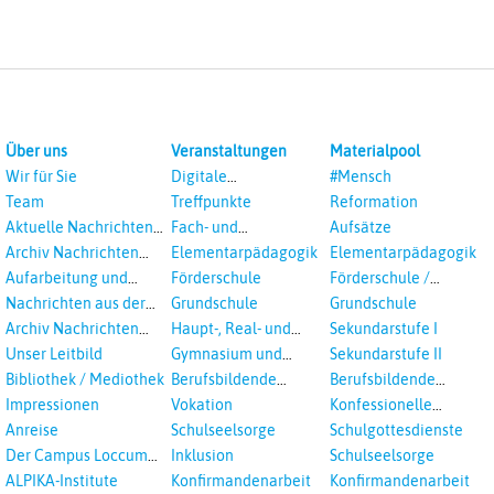
Über uns
Veranstaltungen
Materialpool
Wir für Sie
Digitale
#Mensch
Veranstaltungen
Team
Treffpunkte
Reformation
Aktuelle Nachrichten
Fach- und
Aufsätze
aus dem RPI
Studientagungen
Archiv Nachrichten
Elementarpädagogik
Elementarpädagogik
aus dem RPI ab 2018
Aufarbeitung und
Förderschule
Förderschule /
Prävention
Inklusion
Nachrichten aus der
Grundschule
Grundschule
sexualisierte Gewalt -
Landeskirche
Archiv Nachrichten
Haupt-, Real- und
Sekundarstufe I
Landeskirche und EKD
Hannovers
aus der Landeskirche
Oberschule
Unser Leitbild
Gymnasium und
Sekundarstufe II
in Auswahl
Gesamtschule
Bibliothek / Mediothek
Berufsbildende
Berufsbildende
Schulen
Schulen
Impressionen
Vokation
Konfessionelle
Kooperation
Anreise
Schulseelsorge
Schulgottesdienste
Der Campus Loccum
Inklusion
Schulseelsorge
und Loccumer
ALPIKA-Institute
Konfirmandenarbeit
Konfirmandenarbeit