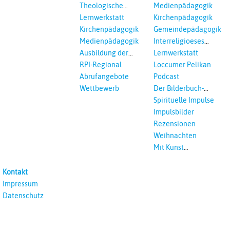
Einrichtungen
Theologische
Medienpädagogik
Fortbildungen,
Lernwerkstatt
Kirchenpädagogik
Ökumenisches und
Kirchenpädagogik
Gemeindepädagogik
Interreligöses Lernen
Medienpädagogik
Interreligioeses
Lernen
Ausbildung der
Lernwerkstatt
Vikar*innen
RPI-Regional
Loccumer Pelikan
Abrufangebote
Podcast
Wettbewerb
Der Bilderbuch-
Podcast
Spirituelle Impulse
Impulsbilder
Rezensionen
Weihnachten
Mit Kunst
unterrichten
Kontakt
Impressum
Datenschutz