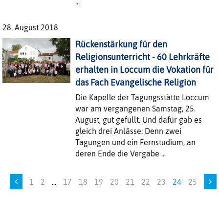
...
28. August 2018
Rückenstärkung für den
Religionsunterricht - 60 Lehrkräfte
erhalten in Loccum die Vokation für
das Fach Evangelische Religion
Die Kapelle der Tagungsstätte Loccum
war am vergangenen Samstag, 25.
August, gut gefüllt. Und dafür gab es
gleich drei Anlässe: Denn zwei
Tagungen und ein Fernstudium, an
deren Ende die Vergabe ...
1
2
...
17
18
19
20
21
22
23
24
25