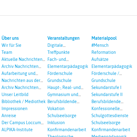
Über uns
Veranstaltungen
Materialpool
Wir für Sie
Digitale
#Mensch
Veranstaltungen
Team
Treffpunkte
Reformation
Aktuelle Nachrichten
Fach- und
Aufsätze
aus dem RPI
Studientagungen
Archiv Nachrichten
Elementarpädagogik
Elementarpädagogik
aus dem RPI ab 2018
Aufarbeitung und
Förderschule
Förderschule /
Prävention
Inklusion
Nachrichten aus der
Grundschule
Grundschule
sexualisierte Gewalt -
Landeskirche
Archiv Nachrichten
Haupt-, Real- und
Sekundarstufe I
Landeskirche und EKD
Hannovers
aus der Landeskirche
Oberschule
Unser Leitbild
Gymnasium und
Sekundarstufe II
in Auswahl
Gesamtschule
Bibliothek / Mediothek
Berufsbildende
Berufsbildende
Schulen
Schulen
Impressionen
Vokation
Konfessionelle
Kooperation
Anreise
Schulseelsorge
Schulgottesdienste
Der Campus Loccum
Inklusion
Schulseelsorge
und Loccumer
ALPIKA-Institute
Konfirmandenarbeit
Konfirmandenarbeit
Einrichtungen
Theologische
Medienpädagogik