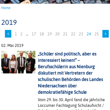
Photo by Amador Loureiro on Unsplash
Home
2019
1
2
...
17
18
19
20
21
22
23
24
25
02. Mai 2019
„Schüler sind politisch, aber es
interessiert keinen!“ –
Berufsschülerin aus Nienburg
diskutiert mit Vertretern der
schulischen Behörden des Landes
Niedersachsen über
demokratiefähige Schule
Vom 29. bis 30. April fand die jährliche
Loccumer Fachtagung Schulaufsicht /