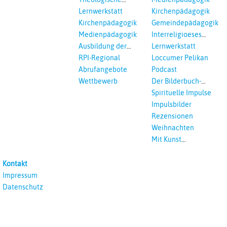
Fortbildungen,
Lernwerkstatt
Kirchenpädagogik
Ökumenisches und
Kirchenpädagogik
Gemeindepädagogik
Interreligöses Lernen
Medienpädagogik
Interreligioeses
Lernen
Ausbildung der
Lernwerkstatt
Vikar*innen
RPI-Regional
Loccumer Pelikan
Abrufangebote
Podcast
Wettbewerb
Der Bilderbuch-
Podcast
Spirituelle Impulse
Impulsbilder
Rezensionen
Weihnachten
Mit Kunst
unterrichten
Kontakt
Impressum
Datenschutz