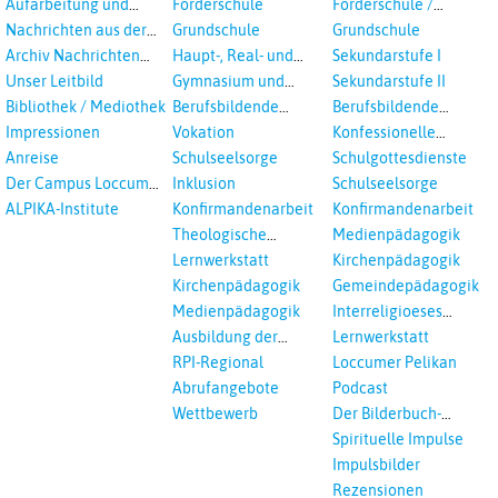
Aufarbeitung und
Förderschule
Förderschule /
Prävention
Inklusion
Nachrichten aus der
Grundschule
Grundschule
sexualisierte Gewalt -
Landeskirche
Archiv Nachrichten
Haupt-, Real- und
Sekundarstufe I
Landeskirche und EKD
Hannovers
aus der Landeskirche
Oberschule
Unser Leitbild
Gymnasium und
Sekundarstufe II
in Auswahl
Gesamtschule
Bibliothek / Mediothek
Berufsbildende
Berufsbildende
Schulen
Schulen
Impressionen
Vokation
Konfessionelle
Kooperation
Anreise
Schulseelsorge
Schulgottesdienste
Der Campus Loccum
Inklusion
Schulseelsorge
und Loccumer
ALPIKA-Institute
Konfirmandenarbeit
Konfirmandenarbeit
Einrichtungen
Theologische
Medienpädagogik
Fortbildungen,
Lernwerkstatt
Kirchenpädagogik
Ökumenisches und
Kirchenpädagogik
Gemeindepädagogik
Interreligöses Lernen
Medienpädagogik
Interreligioeses
Lernen
Ausbildung der
Lernwerkstatt
Vikar*innen
RPI-Regional
Loccumer Pelikan
Abrufangebote
Podcast
Wettbewerb
Der Bilderbuch-
Podcast
Spirituelle Impulse
Impulsbilder
Rezensionen