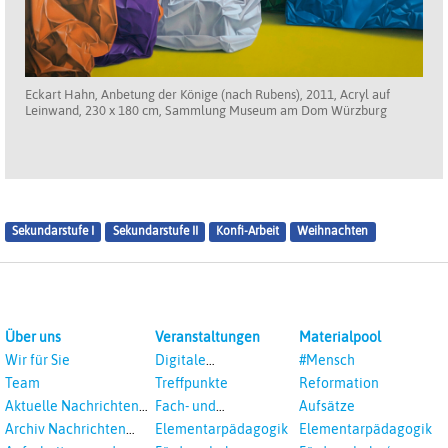
Eckart Hahn, Anbetung der Könige (nach Rubens), 2011, Acryl auf
Leinwand, 230 x 180 cm, Sammlung Museum am Dom Würzburg
Sekundarstufe I
Sekundarstufe II
Konfi-Arbeit
Weihnachten
Über uns
Veranstaltungen
Materialpool
Wir für Sie
Digitale
#Mensch
Veranstaltungen
Team
Treffpunkte
Reformation
Aktuelle Nachrichten
Fach- und
Aufsätze
aus dem RPI
Studientagungen
Archiv Nachrichten
Elementarpädagogik
Elementarpädagogik
aus dem RPI ab 2018