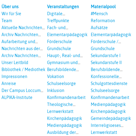
Über uns
Veranstaltungen
Materialpool
Wir für Sie
Digitale
#Mensch
Veranstaltungen
Team
Treffpunkte
Reformation
Aktuelle Nachrichten
Fach- und
Aufsätze
aus dem RPI
Studientagungen
Archiv Nachrichten
Elementarpädagogik
Elementarpädagogik
aus dem RPI ab 2018
Aufarbeitung und
Förderschule
Förderschule /
Prävention
Inklusion
Nachrichten aus der
Grundschule
Grundschule
sexualisierte Gewalt -
Landeskirche
Archiv Nachrichten
Haupt-, Real- und
Sekundarstufe I
Landeskirche und EKD
Hannovers
aus der Landeskirche
Oberschule
Unser Leitbild
Gymnasium und
Sekundarstufe II
in Auswahl
Gesamtschule
Bibliothek / Mediothek
Berufsbildende
Berufsbildende
Schulen
Schulen
Impressionen
Vokation
Konfessionelle
Kooperation
Anreise
Schulseelsorge
Schulgottesdienste
Der Campus Loccum
Inklusion
Schulseelsorge
und Loccumer
ALPIKA-Institute
Konfirmandenarbeit
Konfirmandenarbeit
Einrichtungen
Theologische
Medienpädagogik
Fortbildungen,
Lernwerkstatt
Kirchenpädagogik
Ökumenisches und
Kirchenpädagogik
Gemeindepädagogik
Interreligöses Lernen
Medienpädagogik
Interreligioeses
Lernen
Ausbildung der
Lernwerkstatt