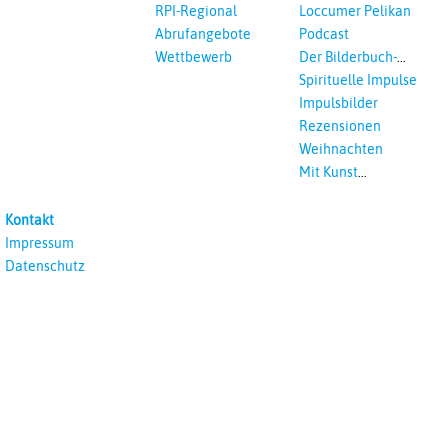
Vikar*innen
RPI-Regional
Loccumer Pelikan
Abrufangebote
Podcast
Wettbewerb
Der Bilderbuch-
Podcast
Spirituelle Impulse
Impulsbilder
Rezensionen
Weihnachten
Mit Kunst
unterrichten
Kontakt
Impressum
Datenschutz