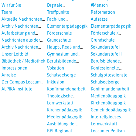
Wir für Sie
Digitale
#Mensch
Veranstaltungen
Team
Treffpunkte
Reformation
Aktuelle Nachrichten
Fach- und
Aufsätze
aus dem RPI
Studientagungen
Archiv Nachrichten
Elementarpädagogik
Elementarpädagogik
aus dem RPI ab 2018
Aufarbeitung und
Förderschule
Förderschule /
Prävention
Inklusion
Nachrichten aus der
Grundschule
Grundschule
sexualisierte Gewalt -
Landeskirche
Archiv Nachrichten
Haupt-, Real- und
Sekundarstufe I
Landeskirche und EKD
Hannovers
aus der Landeskirche
Oberschule
Unser Leitbild
Gymnasium und
Sekundarstufe II
in Auswahl
Gesamtschule
Bibliothek / Mediothek
Berufsbildende
Berufsbildende
Schulen
Schulen
Impressionen
Vokation
Konfessionelle
Kooperation
Anreise
Schulseelsorge
Schulgottesdienste
Der Campus Loccum
Inklusion
Schulseelsorge
und Loccumer
ALPIKA-Institute
Konfirmandenarbeit
Konfirmandenarbeit
Einrichtungen
Theologische
Medienpädagogik
Fortbildungen,
Lernwerkstatt
Kirchenpädagogik
Ökumenisches und
Kirchenpädagogik
Gemeindepädagogik
Interreligöses Lernen
Medienpädagogik
Interreligioeses
Lernen
Ausbildung der
Lernwerkstatt
Vikar*innen
RPI-Regional
Loccumer Pelikan