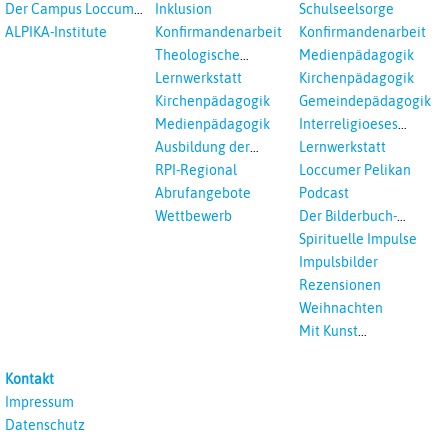
Der Campus Loccum
Inklusion
Schulseelsorge
und Loccumer
ALPIKA-Institute
Konfirmandenarbeit
Konfirmandenarbeit
Einrichtungen
Theologische
Medienpädagogik
Fortbildungen,
Lernwerkstatt
Kirchenpädagogik
Ökumenisches und
Kirchenpädagogik
Gemeindepädagogik
Interreligöses Lernen
Medienpädagogik
Interreligioeses
Lernen
Ausbildung der
Lernwerkstatt
Vikar*innen
RPI-Regional
Loccumer Pelikan
Abrufangebote
Podcast
Wettbewerb
Der Bilderbuch-
Podcast
Spirituelle Impulse
Impulsbilder
Rezensionen
Weihnachten
Mit Kunst
unterrichten
Kontakt
Impressum
Datenschutz