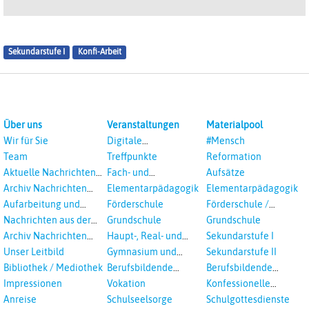
Sekundarstufe I
Konfi-Arbeit
Über uns
Veranstaltungen
Materialpool
Wir für Sie
Digitale
#Mensch
Veranstaltungen
Team
Treffpunkte
Reformation
Aktuelle Nachrichten
Fach- und
Aufsätze
aus dem RPI
Studientagungen
Archiv Nachrichten
Elementarpädagogik
Elementarpädagogik
aus dem RPI ab 2018
Aufarbeitung und
Förderschule
Förderschule /
Prävention
Inklusion
Nachrichten aus der
Grundschule
Grundschule
sexualisierte Gewalt -
Landeskirche
Archiv Nachrichten
Haupt-, Real- und
Sekundarstufe I
Landeskirche und EKD
Hannovers
aus der Landeskirche
Oberschule
Unser Leitbild
Gymnasium und
Sekundarstufe II
in Auswahl
Gesamtschule
Bibliothek / Mediothek
Berufsbildende
Berufsbildende
Schulen
Schulen
Impressionen
Vokation
Konfessionelle
Kooperation
Anreise
Schulseelsorge
Schulgottesdienste