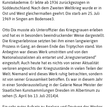
Kunstakademie. Er lebte ab 1936 zurückgezogen in
Süddeutschland. Nach dem Zweiten Weltkrieg wurde er in
Ost und West gleichermaßen geehrt. Dix starb am 25. Juli
1969 in Singen am Bodensee3.
Otto Dix musste als Unteroffizier das Kriegsgrauen erleben
und hat es in besonders beeindruckender Weise dargestellt.
Die Kriegserlebnisse setzten bei ihm einen langwierigen
Prozess in Gang, an dessen Ende das Triptychon stand. Von
Anbeginn war dieses Werk umstritten und von den
Nationalsozialisten als entartet und „kriegszersetzend“
eingestuft. Auch heute hat es nichts von seiner Aktualität
verloren angesichts der Kriegszustände in vielen Teilen der
Welt. Niemand wird dieses Werk ruhig betrachten, sondern
ist von seiner Grausamkeit betroffen. Es war in diesem Jahr
in einer Sonderausstellung in der Galerie Neue Meister der
Staatlichen Kunstsammlungen Dresden im Albertinum zu
sehen (5. April bis 13. Juli 2014)4.
Ein sehr guter Aufsatz zu Analyse und Deutung des Werkes