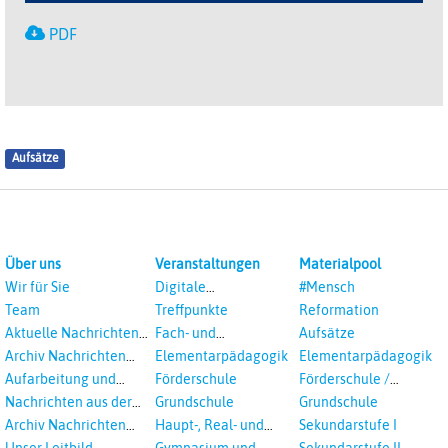
PDF
Aufsätze
Über uns
Veranstaltungen
Materialpool
Wir für Sie
Digitale
#Mensch
Veranstaltungen
Team
Treffpunkte
Reformation
Aktuelle Nachrichten
Fach- und
Aufsätze
aus dem RPI
Studientagungen
Archiv Nachrichten
Elementarpädagogik
Elementarpädagogik
aus dem RPI ab 2018
Aufarbeitung und
Förderschule
Förderschule /
Prävention
Inklusion
Nachrichten aus der
Grundschule
Grundschule
sexualisierte Gewalt -
Landeskirche
Archiv Nachrichten
Haupt-, Real- und
Sekundarstufe I
Landeskirche und EKD
Hannovers
aus der Landeskirche
Oberschule
Unser Leitbild
Gymnasium und
Sekundarstufe II