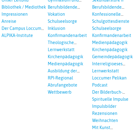
in Auswahl
Gesamtschule
Bibliothek / Mediothek
Berufsbildende
Berufsbildende
Schulen
Schulen
Impressionen
Vokation
Konfessionelle
Kooperation
Anreise
Schulseelsorge
Schulgottesdienste
Der Campus Loccum
Inklusion
Schulseelsorge
und Loccumer
ALPIKA-Institute
Konfirmandenarbeit
Konfirmandenarbeit
Einrichtungen
Theologische
Medienpädagogik
Fortbildungen,
Lernwerkstatt
Kirchenpädagogik
Ökumenisches und
Kirchenpädagogik
Gemeindepädagogik
Interreligöses Lernen
Medienpädagogik
Interreligioeses
Lernen
Ausbildung der
Lernwerkstatt
Vikar*innen
RPI-Regional
Loccumer Pelikan
Abrufangebote
Podcast
Wettbewerb
Der Bilderbuch-
Podcast
Spirituelle Impulse
Impulsbilder
Rezensionen
Weihnachten
Mit Kunst
unterrichten