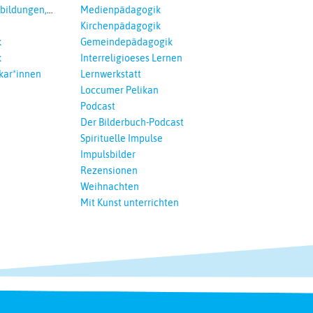
tbildungen,
Medienpädagogik
 Interreligöses
Kirchenpädagogik
k
Gemeindepädagogik
k
Interreligioeses Lernen
kar*innen
Lernwerkstatt
Loccumer Pelikan
Podcast
Der Bilderbuch-Podcast
Spirituelle Impulse
Impulsbilder
Rezensionen
Weihnachten
Mit Kunst unterrichten