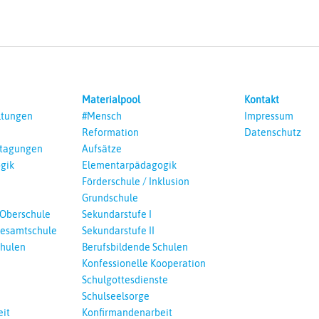
Materialpool
Kontakt
ltungen
#Mensch
Impressum
Reformation
Datenschutz
ntagungen
Aufsätze
gik
Elementarpädagogik
Förderschule / Inklusion
Grundschule
 Oberschule
Sekundarstufe I
esamtschule
Sekundarstufe II
chulen
Berufsbildende Schulen
Konfessionelle Kooperation
Schulgottesdienste
Schulseelsorge
it
Konfirmandenarbeit