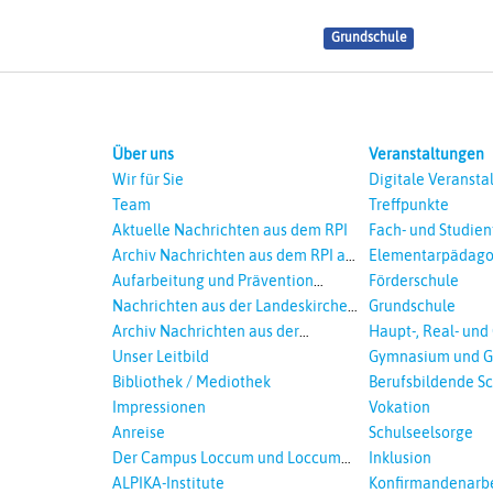
Grundschule
Über uns
Veranstaltungen
Wir für Sie
Digitale Veransta
Team
Treffpunkte
Aktuelle Nachrichten aus dem RPI
Fach- und Studie
Archiv Nachrichten aus dem RPI ab
Elementarpädago
2018
Aufarbeitung und Prävention
Förderschule
sexualisierte Gewalt - Landeskirche
Nachrichten aus der Landeskirche
Grundschule
und EKD
Hannovers
Archiv Nachrichten aus der
Haupt-, Real- und
Landeskirche in Auswahl
Unser Leitbild
Gymnasium und G
Bibliothek / Mediothek
Berufsbildende S
Impressionen
Vokation
Anreise
Schulseelsorge
Der Campus Loccum und Loccumer
Inklusion
Einrichtungen
ALPIKA-Institute
Konfirmandenarbe