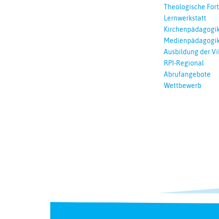
Theologische For
Ökumenisches und
Lernwerkstatt
Lernen
Kirchenpädagogi
Medienpädagogi
Ausbildung der Vi
RPI-Regional
Abrufangebote
Wettbewerb