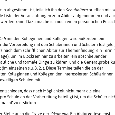
n abgestimmt ist, teile ich ihn den
Schulleitern
brieflich mit, s
ielle Liste der Veranstaltungen zum Abitur aufgenommen und au
lt werden kann. Dazu mache ich noch einen persönlichen Besuc
äch
mit den Kolleginnen und Kollegen wird außerdem ein
r die Vorbereitung mit den Schülerinnen und Schülern festgeleg
urz nach dem schriftlichen Abitur zur Themenfindung, ein Termi
ge), um im Blockseminar zu arbeiten, ein abschließender
haltliche und formale Dinge zu klären, und die Generalprobe ku
(im einzelnen s.u. 3. 2. ). Diese Termine teilen die an der
gten Kolleginnen und Kollegen den interessierten Schülerinnen
jeweiligen Schulen mit.
entschieden, dass nach Möglichkeit nicht mehr als eine
pro Schule an der Vorbereitung beteiligt ist, um die Schüler nic
rmacht’ zu ersticken.
er Stelle auch die Frage der
Ökumene
.
Ein Abiturgottesdienst