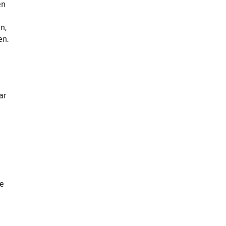
en
n,
en.
ar
ne