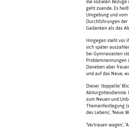
die sozialen Bezüge 
geht zuende. Es heiß
Umgebung und vom El
Durchführungen der d
Gedanken als das Abi
Hingegen steht vor i
sich später auszahlen
bei Gymnasiasten steh
Problemnennungen im 
Daneben aber freuen 
und auf das Neue, w
Dieser ‘doppelte’ Bl
Abiturgottesdienste
zum Neuen und Unbek
Themenfestlegung (s.u
des Lebens’, ‘Neue We
‘Vertrauen wagen’, 