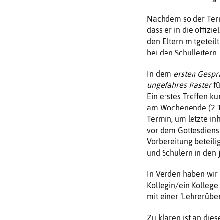
Nachdem so der Termi
dass er in die offiz
den Eltern mitgetei
bei den Schulleitern.
In dem
ersten Gespr
ungefähres Raster
fü
Ein erstes Treffen k
am Wochenende (2 Ta
Termin, um letzte in
vor dem Gottesdienst 
Vorbereitung beteili
und Schülern in den 
In Verden haben wir 
Kollegin/ein Kollege 
mit einer ‘Lehrerübe
Zu klären ist an dies