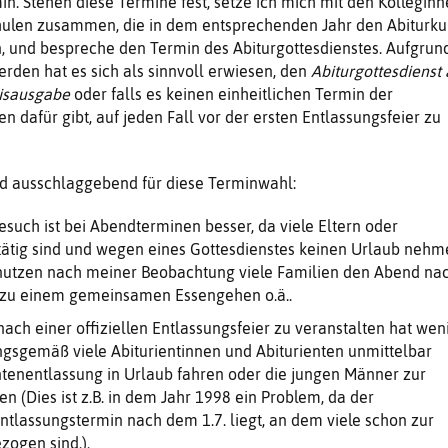
n. Stehen diese Termine fest, setze ich mich mit den Kollegin
hulen zusammen, die in dem entsprechenden Jahr den Abiturku
n, und bespreche den Termin des Abiturgottesdienstes. Aufgrun
erden hat es sich als sinnvoll erwiesen, den
Abiturgottesdienst
isausgabe
oder falls es keinen einheitlichen Termin der
 dafür gibt, auf jeden Fall vor der ersten Entlassungsfeier zu
d ausschlaggebend für diese Terminwahl:
such ist bei Abendterminen besser, da viele Eltern oder
ätig sind und wegen eines Gottesdienstes keinen Urlaub nehm
nutzen nach meiner Beobachtung viele Familien den Abend na
 zu einem gemeinsamen Essengehen o.ä..
ach einer offiziellen Entlassungsfeier zu veranstalten hat wen
ungsgemäß viele Abiturientinnen und Abiturienten unmittelbar
n­tenentlassung in Urlaub fahren oder die jungen Männer zur
 (Dies ist z.B. in dem Jahr 1998 ein Problem, da der
ntlassungstermin nach dem 1.7. liegt, an dem viele schon zur
ogen sind.).