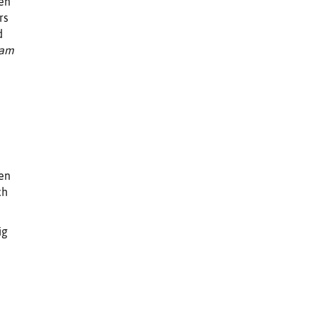
nen
rs
d
 am
en
ch
ig