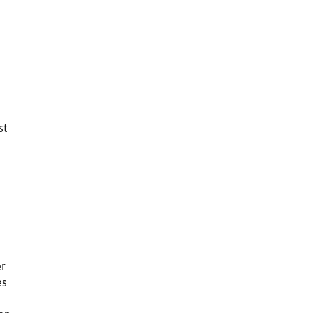
st
er
es