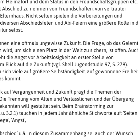
im Heimatort und dem Status in den Freundschaftsgruppen etc.
t Abschied zu nehmen von Freundschaften, von vertrauter
ternhaus. Nicht selten spielen die Vorbereitungen und
iversen Abschiedsfeten und Abi-Feiern eine größere Rolle in 
tur selbst.
hnen eine oftmals ungewisse Zukunft. Die Frage, ob das Gelern
 wird, um sich einen Platz in der Welt zu sichern, ist offen. Auc
t die Angst vor Arbeitslosigkeit an erster Stelle von
Blick auf die Zukunft (vgl. Shell Jugendstudie 97, S. 279).
sich viele auf größere Selbständigkeit, auf gewonnene Freihei
as kommt.
ick auf Vergangenheit und Zukunft prägt die Themen der
. Die Trennung vom Alten und Verlässlichen und der Übergang
annten will gestaltet sein. Beim Brainstorming zur
. 3.2.1) tauchen in jedem Jahr ähnliche Stichworte auf: ‘Seiten
ge’, ‘Angst’,
‘Abschied’ u.ä. In diesem Zusammenhang sei auch der Wunsch