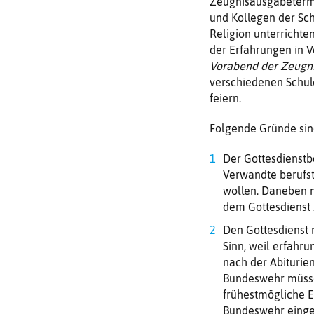
Zeugnisausgabe­termi
und Kollegen der Sc
Religion unterrichte
der Erfahrungen in V
Vorabend der Zeugn
verschiedenen Schulen
feiern.
Folgende Gründe sin
Der Gottesdienstbe
Verwandte berufst
wollen. Daneben 
dem Gottesdienst
Den Gottesdienst n
Sinn, weil erfahr
nach der Abiturie
Bundeswehr müssen
frühestmögliche E
Bundeswehr eingez