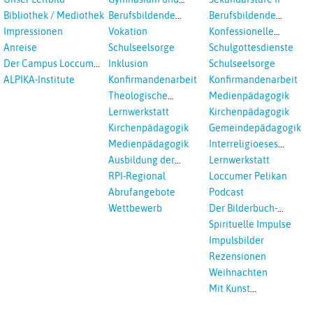
in Auswahl
Gesamtschule
Bibliothek / Mediothek
Berufsbildende
Berufsbildende
Schulen
Schulen
Impressionen
Vokation
Konfessionelle
Kooperation
Anreise
Schulseelsorge
Schulgottesdienste
Der Campus Loccum
Inklusion
Schulseelsorge
und Loccumer
ALPIKA-Institute
Konfirmandenarbeit
Konfirmandenarbeit
Einrichtungen
Theologische
Medienpädagogik
Fortbildungen,
Lernwerkstatt
Kirchenpädagogik
Ökumenisches und
Kirchenpädagogik
Gemeindepädagogik
Interreligöses Lernen
Medienpädagogik
Interreligioeses
Lernen
Ausbildung der
Lernwerkstatt
Vikar*innen
RPI-Regional
Loccumer Pelikan
Abrufangebote
Podcast
Wettbewerb
Der Bilderbuch-
Podcast
Spirituelle Impulse
Impulsbilder
Rezensionen
Weihnachten
Mit Kunst
unterrichten