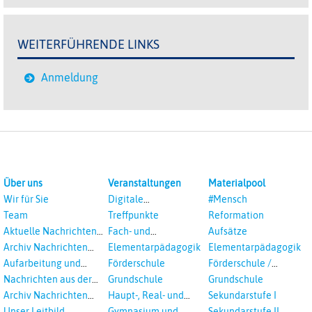
WEITERFÜHRENDE LINKS
Anmeldung
Über uns
Veranstaltungen
Materialpool
Wir für Sie
Digitale
#Mensch
Veranstaltungen
Team
Treffpunkte
Reformation
Aktuelle Nachrichten
Fach- und
Aufsätze
aus dem RPI
Studientagungen
Archiv Nachrichten
Elementarpädagogik
Elementarpädagogik
aus dem RPI ab 2018
Aufarbeitung und
Förderschule
Förderschule /
Prävention
Inklusion
Nachrichten aus der
Grundschule
Grundschule
sexualisierte Gewalt -
Landeskirche
Archiv Nachrichten
Haupt-, Real- und
Sekundarstufe I
Landeskirche und EKD
Hannovers
aus der Landeskirche
Oberschule
Unser Leitbild
Gymnasium und
Sekundarstufe II