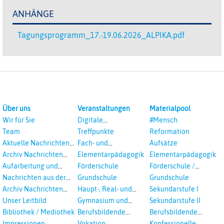
ANHÄNGE
Tagungsprogramm_17.-19.06.2026_ALPIKA.pdf
Über uns
Veranstaltungen
Materialpool
Wir für Sie
Digitale
#Mensch
Veranstaltungen
Team
Treffpunkte
Reformation
Aktuelle Nachrichten
Fach- und
Aufsätze
aus dem RPI
Studientagungen
Archiv Nachrichten
Elementarpädagogik
Elementarpädagogik
aus dem RPI ab 2018
Aufarbeitung und
Förderschule
Förderschule /
Prävention
Inklusion
Nachrichten aus der
Grundschule
Grundschule
sexualisierte Gewalt -
Landeskirche
Archiv Nachrichten
Haupt-, Real- und
Sekundarstufe I
Landeskirche und EKD
Hannovers
aus der Landeskirche
Oberschule
Unser Leitbild
Gymnasium und
Sekundarstufe II
in Auswahl
Gesamtschule
Bibliothek / Mediothek
Berufsbildende
Berufsbildende
Schulen
Schulen
Impressionen
Vokation
Konfessionelle