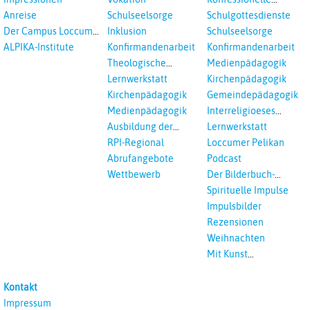
Kooperation
Anreise
Schulseelsorge
Schulgottesdienste
Der Campus Loccum
Inklusion
Schulseelsorge
und Loccumer
ALPIKA-Institute
Konfirmandenarbeit
Konfirmandenarbeit
Einrichtungen
Theologische
Medienpädagogik
Fortbildungen,
Lernwerkstatt
Kirchenpädagogik
Ökumenisches und
Kirchenpädagogik
Gemeindepädagogik
Interreligöses Lernen
Medienpädagogik
Interreligioeses
Lernen
Ausbildung der
Lernwerkstatt
Vikar*innen
RPI-Regional
Loccumer Pelikan
Abrufangebote
Podcast
Wettbewerb
Der Bilderbuch-
Podcast
Spirituelle Impulse
Impulsbilder
Rezensionen
Weihnachten
Mit Kunst
unterrichten
Kontakt
Impressum