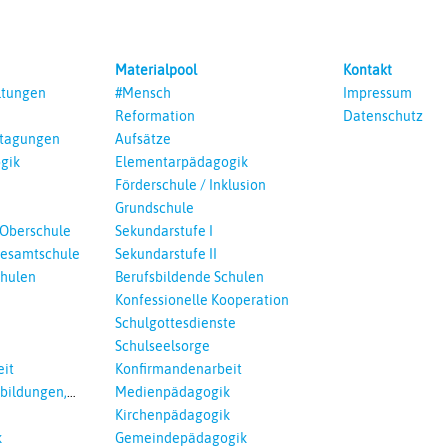
Materialpool
Kontakt
ltungen
#Mensch
Impressum
Reformation
Datenschutz
ntagungen
Aufsätze
gik
Elementarpädagogik
Förderschule / Inklusion
Grundschule
 Oberschule
Sekundarstufe I
esamtschule
Sekundarstufe II
chulen
Berufsbildende Schulen
Konfessionelle Kooperation
Schulgottesdienste
Schulseelsorge
it
Konfirmandenarbeit
tbildungen,
Medienpädagogik
 Interreligöses
Kirchenpädagogik
k
Gemeindepädagogik