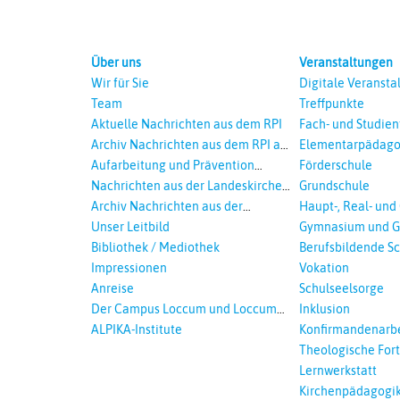
Über uns
Veranstaltungen
Wir für Sie
Digitale Veransta
Team
Treffpunkte
Aktuelle Nachrichten aus dem RPI
Fach- und Studie
Archiv Nachrichten aus dem RPI ab
Elementarpädago
2018
Aufarbeitung und Prävention
Förderschule
sexualisierte Gewalt - Landeskirche
Nachrichten aus der Landeskirche
Grundschule
und EKD
Hannovers
Archiv Nachrichten aus der
Haupt-, Real- und
Landeskirche in Auswahl
Unser Leitbild
Gymnasium und G
Bibliothek / Mediothek
Berufsbildende S
Impressionen
Vokation
Anreise
Schulseelsorge
Der Campus Loccum und Loccumer
Inklusion
Einrichtungen
ALPIKA-Institute
Konfirmandenarbe
Theologische For
Ökumenisches und
Lernwerkstatt
Lernen
Kirchenpädagogi