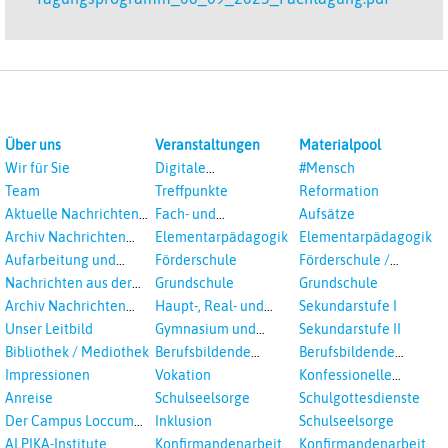
Über uns
Veranstaltungen
Materialpool
Wir für Sie
Digitale
#Mensch
Veranstaltungen
Team
Treffpunkte
Reformation
Aktuelle Nachrichten
Fach- und
Aufsätze
aus dem RPI
Studientagungen
Archiv Nachrichten
Elementarpädagogik
Elementarpädagogik
aus dem RPI ab 2018
Aufarbeitung und
Förderschule
Förderschule /
Prävention
Inklusion
Nachrichten aus der
Grundschule
Grundschule
sexualisierte Gewalt -
Landeskirche
Archiv Nachrichten
Haupt-, Real- und
Sekundarstufe I
Landeskirche und EKD
Hannovers
aus der Landeskirche
Oberschule
Unser Leitbild
Gymnasium und
Sekundarstufe II
in Auswahl
Gesamtschule
Bibliothek / Mediothek
Berufsbildende
Berufsbildende
Schulen
Schulen
Impressionen
Vokation
Konfessionelle
Kooperation
Anreise
Schulseelsorge
Schulgottesdienste
Der Campus Loccum
Inklusion
Schulseelsorge
und Loccumer
ALPIKA-Institute
Konfirmandenarbeit
Konfirmandenarbeit