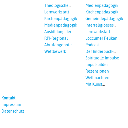
Einrichtungen
Theologische
Medienpädagogik
Fortbildungen,
Lernwerkstatt
Kirchenpädagogik
Ökumenisches und
Kirchenpädagogik
Gemeindepädagogik
Interreligöses Lernen
Medienpädagogik
Interreligioeses
Lernen
Ausbildung der
Lernwerkstatt
Vikar*innen
RPI-Regional
Loccumer Pelikan
Abrufangebote
Podcast
Wettbewerb
Der Bilderbuch-
Podcast
Spirituelle Impulse
Impulsbilder
Rezensionen
Weihnachten
Mit Kunst
unterrichten
Kontakt
Impressum
Datenschutz