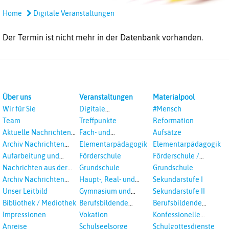
Home
Digitale Veranstaltungen
Der Termin ist nicht mehr in der Datenbank vorhanden.
Über uns
Veranstaltungen
Materialpool
Wir für Sie
Digitale
#Mensch
Veranstaltungen
Team
Treffpunkte
Reformation
Aktuelle Nachrichten
Fach- und
Aufsätze
aus dem RPI
Studientagungen
Archiv Nachrichten
Elementarpädagogik
Elementarpädagogik
aus dem RPI ab 2018
Aufarbeitung und
Förderschule
Förderschule /
Prävention
Inklusion
Nachrichten aus der
Grundschule
Grundschule
sexualisierte Gewalt -
Landeskirche
Archiv Nachrichten
Haupt-, Real- und
Sekundarstufe I
Landeskirche und EKD
Hannovers
aus der Landeskirche
Oberschule
Unser Leitbild
Gymnasium und
Sekundarstufe II
in Auswahl
Gesamtschule
Bibliothek / Mediothek
Berufsbildende
Berufsbildende
Schulen
Schulen
Impressionen
Vokation
Konfessionelle
Kooperation
Anreise
Schulseelsorge
Schulgottesdienste