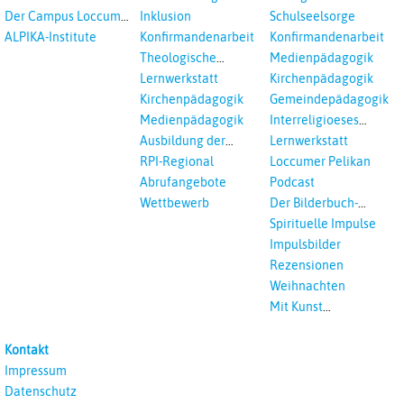
Der Campus Loccum
Inklusion
Schulseelsorge
und Loccumer
ALPIKA-Institute
Konfirmandenarbeit
Konfirmandenarbeit
Einrichtungen
Theologische
Medienpädagogik
Fortbildungen,
Lernwerkstatt
Kirchenpädagogik
Ökumenisches und
Kirchenpädagogik
Gemeindepädagogik
Interreligöses Lernen
Medienpädagogik
Interreligioeses
Lernen
Ausbildung der
Lernwerkstatt
Vikar*innen
RPI-Regional
Loccumer Pelikan
Abrufangebote
Podcast
Wettbewerb
Der Bilderbuch-
Podcast
Spirituelle Impulse
Impulsbilder
Rezensionen
Weihnachten
Mit Kunst
unterrichten
Kontakt
Impressum
Datenschutz