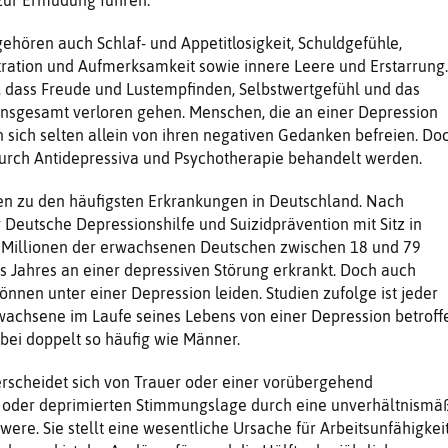
ören auch Schlaf- und Appetitlosigkeit, Schuldgefühle,
ration und Aufmerksamkeit sowie innere Leere und Erstarrung.
, dass Freude und Lustempfinden, Selbstwertgefühl und das
insgesamt verloren gehen. Menschen, die an einer Depression
n sich selten allein von ihren negativen Gedanken befreien. Do
durch Antidepressiva und Psychotherapie behandelt werden.
n zu den häufigsten Erkrankungen in Deutschland. Nach
 Deutsche Depressionshilfe und Suizidprävention mit Sitz in
,3 Millionen der erwachsenen Deutschen zwischen 18 und 79
s Jahres an einer depressiven Störung erkrankt. Doch auch
önnen unter einer Depression leiden. Studien zufolge ist jeder
rwachsene im Laufe seines Lebens von einer Depression betroff
bei doppelt so häufig wie Männer.
rscheidet sich von Trauer oder einer vorübergehend
oder deprimierten Stimmungslage durch eine unverhältnismä
ere. Sie stellt eine wesentliche Ursache für Arbeitsunfähigkei