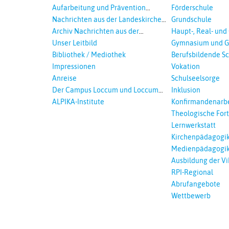
2018
Aufarbeitung und Prävention
Förderschule
sexualisierte Gewalt - Landeskirche
Nachrichten aus der Landeskirche
Grundschule
und EKD
Hannovers
Archiv Nachrichten aus der
Haupt-, Real- und
Landeskirche in Auswahl
Unser Leitbild
Gymnasium und G
Bibliothek / Mediothek
Berufsbildende S
Impressionen
Vokation
Anreise
Schulseelsorge
Der Campus Loccum und Loccumer
Inklusion
Einrichtungen
ALPIKA-Institute
Konfirmandenarbe
Theologische For
Ökumenisches und
Lernwerkstatt
Lernen
Kirchenpädagogi
Medienpädagogi
Ausbildung der Vi
RPI-Regional
Abrufangebote
Wettbewerb