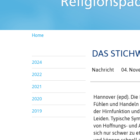
Home
DAS STICH
2024
Nachricht
04. Nov
2022
2021
Hannover (epd). Die 
2020
Fühlen und Handeln d
2019
der Hirnfunktion und
Leiden. Typische Sy
von Hoffnungs- und A
sich nur schwer zu e
und können schnell 