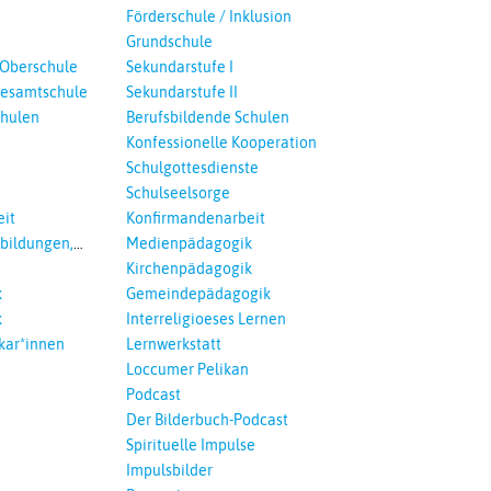
Förderschule / Inklusion
Grundschule
 Oberschule
Sekundarstufe I
esamtschule
Sekundarstufe II
chulen
Berufsbildende Schulen
Konfessionelle Kooperation
Schulgottesdienste
Schulseelsorge
it
Konfirmandenarbeit
tbildungen,
Medienpädagogik
 Interreligöses
Kirchenpädagogik
k
Gemeindepädagogik
k
Interreligioeses Lernen
kar*innen
Lernwerkstatt
Loccumer Pelikan
Podcast
Der Bilderbuch-Podcast
Spirituelle Impulse
Impulsbilder