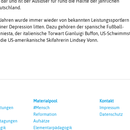
ar und ist der Auslöser für rund die Hälfte der jährlichen
utschland.
Jahren wurde immer wieder von bekannten Leistungssportlern
einer Depression litten. Dazu gehören der spanische Fußball-
niesta, der italienische Torwart Gianluigi Buffon, US-Schwimms
die US-amerikanische Skifahrerin Lindsey Vonn.
Materialpool
Kontakt
ltungen
#Mensch
Impressum
Reformation
Datenschutz
ntagungen
Aufsätze
gik
Elementarpädagogik