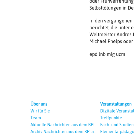
oder Frühverrentung d
Selbsttötungen in De
In den vergangenen 
berichtet, die unter 
Weltmeister Andres I
Michael Phelps oder 
epd lnb mig ucm
Über uns
Veranstaltungen
Wir für Sie
Digitale Veransta
Team
Treffpunkte
Aktuelle Nachrichten aus dem RPI
Fach- und Studie
Archiv Nachrichten aus dem RPI ab
Elementarpädago