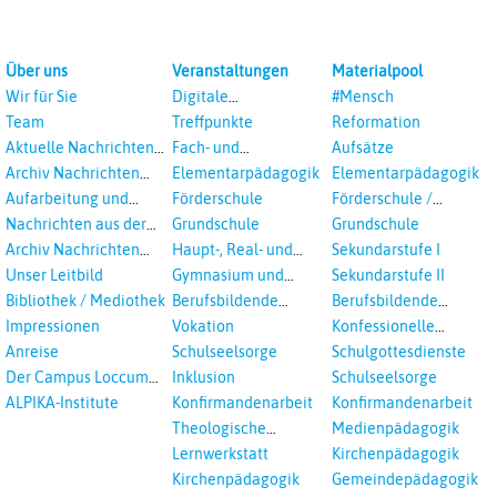
Über uns
Veranstaltungen
Materialpool
Wir für Sie
Digitale
#Mensch
Veranstaltungen
Team
Treffpunkte
Reformation
Aktuelle Nachrichten
Fach- und
Aufsätze
aus dem RPI
Studientagungen
Archiv Nachrichten
Elementarpädagogik
Elementarpädagogik
aus dem RPI ab 2018
Aufarbeitung und
Förderschule
Förderschule /
Prävention
Inklusion
Nachrichten aus der
Grundschule
Grundschule
sexualisierte Gewalt -
Landeskirche
Archiv Nachrichten
Haupt-, Real- und
Sekundarstufe I
Landeskirche und EKD
Hannovers
aus der Landeskirche
Oberschule
Unser Leitbild
Gymnasium und
Sekundarstufe II
in Auswahl
Gesamtschule
Bibliothek / Mediothek
Berufsbildende
Berufsbildende
Schulen
Schulen
Impressionen
Vokation
Konfessionelle
Kooperation
Anreise
Schulseelsorge
Schulgottesdienste
Der Campus Loccum
Inklusion
Schulseelsorge
und Loccumer
ALPIKA-Institute
Konfirmandenarbeit
Konfirmandenarbeit
Einrichtungen
Theologische
Medienpädagogik
Fortbildungen,
Lernwerkstatt
Kirchenpädagogik
Ökumenisches und
Kirchenpädagogik
Gemeindepädagogik
Interreligöses Lernen