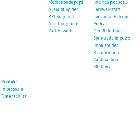
Medienpädagogik
Interreligioeses
Lernen
Ausbildung der
Lernwerkstatt
Vikar*innen
RPI-Regional
Loccumer Pelikan
Abrufangebote
Podcast
Wettbewerb
Der Bilderbuch-
Podcast
Spirituelle Impulse
Impulsbilder
Rezensionen
Weihnachten
Mit Kunst
unterrichten
Kontakt
Impressum
Datenschutz