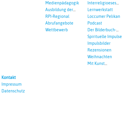
Medienpädagogik
Interreligioeses
Lernen
Ausbildung der
Lernwerkstatt
Vikar*innen
RPI-Regional
Loccumer Pelikan
Abrufangebote
Podcast
Wettbewerb
Der Bilderbuch-
Podcast
Spirituelle Impulse
Impulsbilder
Rezensionen
Weihnachten
Mit Kunst
unterrichten
Kontakt
Impressum
Datenschutz