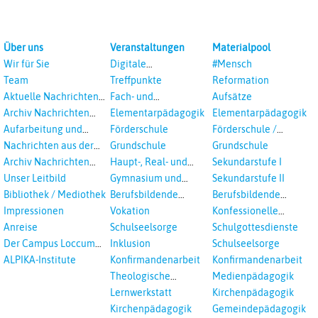
Über uns
Veranstaltungen
Materialpool
Wir für Sie
Digitale
#Mensch
Veranstaltungen
Team
Treffpunkte
Reformation
Aktuelle Nachrichten
Fach- und
Aufsätze
aus dem RPI
Studientagungen
Archiv Nachrichten
Elementarpädagogik
Elementarpädagogik
aus dem RPI ab 2018
Aufarbeitung und
Förderschule
Förderschule /
Prävention
Inklusion
Nachrichten aus der
Grundschule
Grundschule
sexualisierte Gewalt -
Landeskirche
Archiv Nachrichten
Haupt-, Real- und
Sekundarstufe I
Landeskirche und EKD
Hannovers
aus der Landeskirche
Oberschule
Unser Leitbild
Gymnasium und
Sekundarstufe II
in Auswahl
Gesamtschule
Bibliothek / Mediothek
Berufsbildende
Berufsbildende
Schulen
Schulen
Impressionen
Vokation
Konfessionelle
Kooperation
Anreise
Schulseelsorge
Schulgottesdienste
Der Campus Loccum
Inklusion
Schulseelsorge
und Loccumer
ALPIKA-Institute
Konfirmandenarbeit
Konfirmandenarbeit
Einrichtungen
Theologische
Medienpädagogik
Fortbildungen,
Lernwerkstatt
Kirchenpädagogik
Ökumenisches und
Kirchenpädagogik
Gemeindepädagogik
Interreligöses Lernen