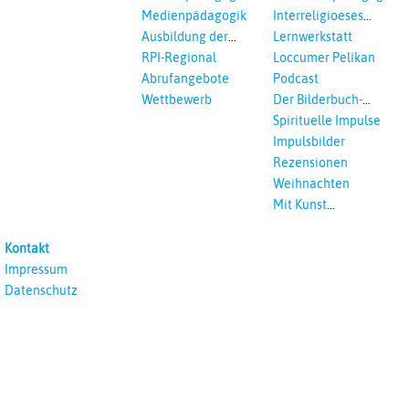
Interreligöses Lernen
Medienpädagogik
Interreligioeses
Lernen
Ausbildung der
Lernwerkstatt
Vikar*innen
RPI-Regional
Loccumer Pelikan
Abrufangebote
Podcast
Wettbewerb
Der Bilderbuch-
Podcast
Spirituelle Impulse
Impulsbilder
Rezensionen
Weihnachten
Mit Kunst
unterrichten
Kontakt
Impressum
Datenschutz