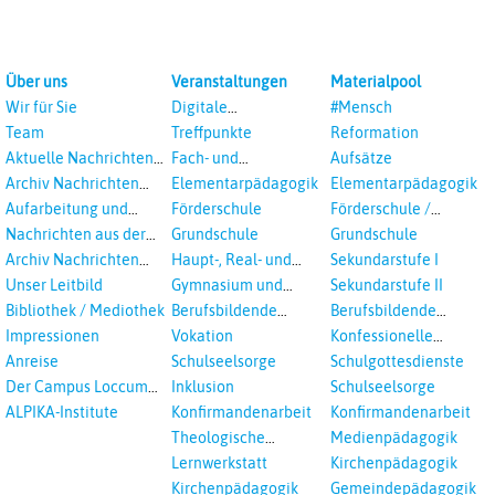
Über uns
Veranstaltungen
Materialpool
Wir für Sie
Digitale
#Mensch
Veranstaltungen
Team
Treffpunkte
Reformation
Aktuelle Nachrichten
Fach- und
Aufsätze
aus dem RPI
Studientagungen
Archiv Nachrichten
Elementarpädagogik
Elementarpädagogik
aus dem RPI ab 2018
Aufarbeitung und
Förderschule
Förderschule /
Prävention
Inklusion
Nachrichten aus der
Grundschule
Grundschule
sexualisierte Gewalt -
Landeskirche
Archiv Nachrichten
Haupt-, Real- und
Sekundarstufe I
Landeskirche und EKD
Hannovers
aus der Landeskirche
Oberschule
Unser Leitbild
Gymnasium und
Sekundarstufe II
in Auswahl
Gesamtschule
Bibliothek / Mediothek
Berufsbildende
Berufsbildende
Schulen
Schulen
Impressionen
Vokation
Konfessionelle
Kooperation
Anreise
Schulseelsorge
Schulgottesdienste
Der Campus Loccum
Inklusion
Schulseelsorge
und Loccumer
ALPIKA-Institute
Konfirmandenarbeit
Konfirmandenarbeit
Einrichtungen
Theologische
Medienpädagogik
Fortbildungen,
Lernwerkstatt
Kirchenpädagogik
Ökumenisches und
Kirchenpädagogik
Gemeindepädagogik