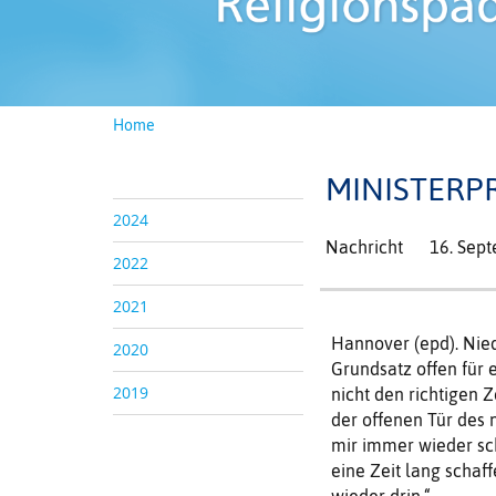
Home
MINISTERPR
2024
Nachricht
16. Sep
2022
2021
Hannover (epd). Nied
2020
Grundsatz offen für e
2019
nicht den richtigen
der offenen Tür des 
mir immer wieder sch
eine Zeit lang schaf
wieder drin.“