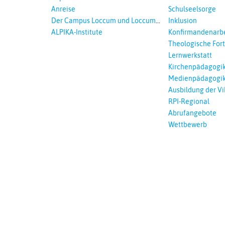
Anreise
Schulseelsorge
Der Campus Loccum und Loccumer
Inklusion
Einrichtungen
ALPIKA-Institute
Konfirmandenarbe
Theologische For
Ökumenisches und
Lernwerkstatt
Lernen
Kirchenpädagogi
Medienpädagogi
Ausbildung der Vi
RPI-Regional
Abrufangebote
Wettbewerb