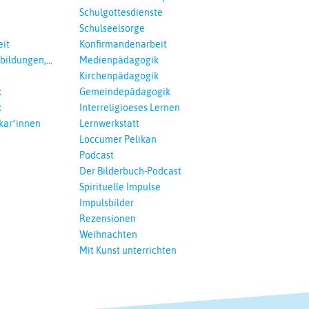
Schulgottesdienste
Schulseelsorge
it
Konfirmandenarbeit
tbildungen,
Medienpädagogik
 Interreligöses
Kirchenpädagogik
k
Gemeindepädagogik
k
Interreligioeses Lernen
kar*innen
Lernwerkstatt
Loccumer Pelikan
Podcast
Der Bilderbuch-Podcast
Spirituelle Impulse
Impulsbilder
Rezensionen
Weihnachten
Mit Kunst unterrichten