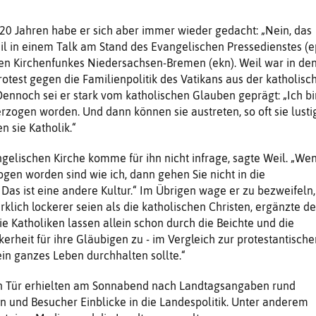
20 Jahren habe er sich aber immer wieder gedacht: „Nein, das
eil in einem Talk am Stand des Evangelischen Pressedienstes (e
en Kirchenfunkes Niedersachsen-Bremen (ekn). Weil war in de
otest gegen die Familienpolitik des Vatikans aus der katholisc
Dennoch sei er stark vom katholischen Glauben geprägt: „Ich bi
erzogen worden. Und dann können sie austreten, so oft sie lusti
en sie Katholik.“
angelischen Kirche komme für ihn nicht infrage, sagte Weil. „We
ogen worden sind wie ich, dann gehen Sie nicht in die
 Das ist eine andere Kultur.“ Im Übrigen wage er zu bezweifeln,
klich lockerer seien als die katholischen Christen, ergänzte de
ie Katholiken lassen allein schon durch die Beichte und die
erheit für ihre Gläubigen zu - im Vergleich zur protestantische
ein ganzes Leben durchhalten sollte.“
n Tür erhielten am Sonnabend nach Landtagsangaben rund
 und Besucher Einblicke in die Landespolitik. Unter anderem