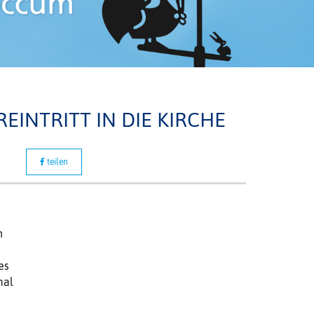
EINTRITT IN DIE KIRCHE
teilen
h
es
mal