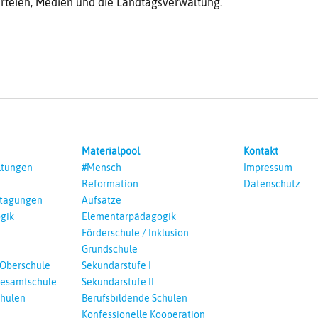
arteien, Medien und die Landtagsverwaltung.
Materialpool
Kontakt
ltungen
#Mensch
Impressum
Reformation
Datenschutz
ntagungen
Aufsätze
gik
Elementarpädagogik
Förderschule / Inklusion
Grundschule
 Oberschule
Sekundarstufe I
esamtschule
Sekundarstufe II
chulen
Berufsbildende Schulen
Konfessionelle Kooperation