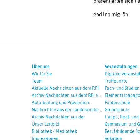
präsentierten sich P
epd lnb mig jön
Über uns
Veranstaltungen
Wir für Sie
Digitale Veransta
Team
Treffpunkte
Aktuelle Nachrichten aus dem RPI
Fach- und Studie
Archiv Nachrichten aus dem RPI ab
Elementarpädago
2018
Aufarbeitung und Prävention
Förderschule
sexualisierte Gewalt - Landeskirche
Nachrichten aus der Landeskirche
Grundschule
und EKD
Hannovers
Archiv Nachrichten aus der
Haupt-, Real- und
Landeskirche in Auswahl
Unser Leitbild
Gymnasium und G
Bibliothek / Mediothek
Berufsbildende S
Impressionen
Vokation