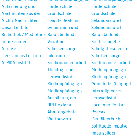
aus dem RPI ab 2018
Aufarbeitung und
Förderschule
Förderschule /
Prävention
Inklusion
Nachrichten aus der
Grundschule
Grundschule
sexualisierte Gewalt -
Landeskirche
Archiv Nachrichten
Haupt-, Real- und
Sekundarstufe I
Landeskirche und EKD
Hannovers
aus der Landeskirche
Oberschule
Unser Leitbild
Gymnasium und
Sekundarstufe II
in Auswahl
Gesamtschule
Bibliothek / Mediothek
Berufsbildende
Berufsbildende
Schulen
Schulen
Impressionen
Vokation
Konfessionelle
Kooperation
Anreise
Schulseelsorge
Schulgottesdienste
Der Campus Loccum
Inklusion
Schulseelsorge
und Loccumer
ALPIKA-Institute
Konfirmandenarbeit
Konfirmandenarbeit
Einrichtungen
Theologische
Medienpädagogik
Fortbildungen,
Lernwerkstatt
Kirchenpädagogik
Ökumenisches und
Kirchenpädagogik
Gemeindepädagogik
Interreligöses Lernen
Medienpädagogik
Interreligioeses
Lernen
Ausbildung der
Lernwerkstatt
Vikar*innen
RPI-Regional
Loccumer Pelikan
Abrufangebote
Podcast
Wettbewerb
Der Bilderbuch-
Podcast
Spirituelle Impulse
Impulsbilder