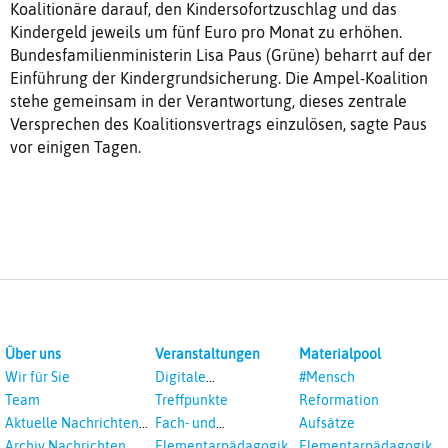
Koalitionäre darauf, den Kindersofortzuschlag und das
Kindergeld jeweils um fünf Euro pro Monat zu erhöhen.
Bundesfamilienministerin Lisa Paus (Grüne) beharrt auf der
Einführung der Kindergrundsicherung. Die Ampel-Koalition
stehe gemeinsam in der Verantwortung, dieses zentrale
Versprechen des Koalitionsvertrags einzulösen, sagte Paus
vor einigen Tagen.
Über uns
Veranstaltungen
Materialpool
Wir für Sie
Digitale
#Mensch
Veranstaltungen
Team
Treffpunkte
Reformation
Aktuelle Nachrichten
Fach- und
Aufsätze
aus dem RPI
Studientagungen
Archiv Nachrichten
Elementarpädagogik
Elementarpädagogik