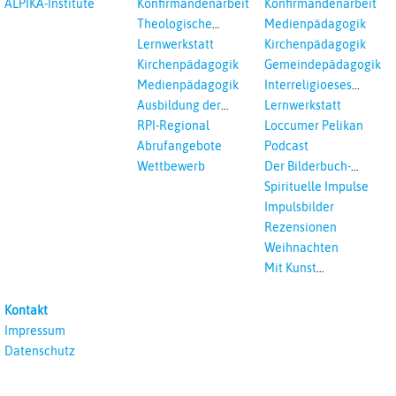
ALPIKA-Institute
Konfirmandenarbeit
Konfirmandenarbeit
Einrichtungen
Theologische
Medienpädagogik
Fortbildungen,
Lernwerkstatt
Kirchenpädagogik
Ökumenisches und
Kirchenpädagogik
Gemeindepädagogik
Interreligöses Lernen
Medienpädagogik
Interreligioeses
Lernen
Ausbildung der
Lernwerkstatt
Vikar*innen
RPI-Regional
Loccumer Pelikan
Abrufangebote
Podcast
Wettbewerb
Der Bilderbuch-
Podcast
Spirituelle Impulse
Impulsbilder
Rezensionen
Weihnachten
Mit Kunst
unterrichten
Kontakt
Impressum
Datenschutz