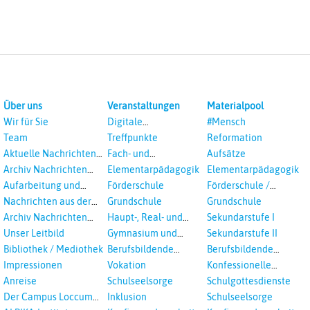
Über uns
Veranstaltungen
Materialpool
Wir für Sie
Digitale
#Mensch
Veranstaltungen
Team
Treffpunkte
Reformation
Aktuelle Nachrichten
Fach- und
Aufsätze
aus dem RPI
Studientagungen
Archiv Nachrichten
Elementarpädagogik
Elementarpädagogik
aus dem RPI ab 2018
Aufarbeitung und
Förderschule
Förderschule /
Prävention
Inklusion
Nachrichten aus der
Grundschule
Grundschule
sexualisierte Gewalt -
Landeskirche
Archiv Nachrichten
Haupt-, Real- und
Sekundarstufe I
Landeskirche und EKD
Hannovers
aus der Landeskirche
Oberschule
Unser Leitbild
Gymnasium und
Sekundarstufe II
in Auswahl
Gesamtschule
Bibliothek / Mediothek
Berufsbildende
Berufsbildende
Schulen
Schulen
Impressionen
Vokation
Konfessionelle
Kooperation
Anreise
Schulseelsorge
Schulgottesdienste
Der Campus Loccum
Inklusion
Schulseelsorge
und Loccumer