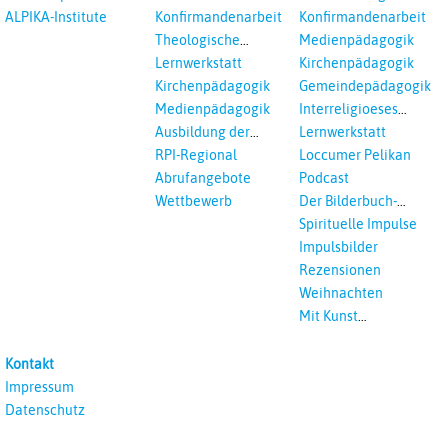
und Loccumer
ALPIKA-Institute
Konfirmandenarbeit
Konfirmandenarbeit
Einrichtungen
Theologische
Medienpädagogik
Fortbildungen,
Lernwerkstatt
Kirchenpädagogik
Ökumenisches und
Kirchenpädagogik
Gemeindepädagogik
Interreligöses Lernen
Medienpädagogik
Interreligioeses
Lernen
Ausbildung der
Lernwerkstatt
Vikar*innen
RPI-Regional
Loccumer Pelikan
Abrufangebote
Podcast
Wettbewerb
Der Bilderbuch-
Podcast
Spirituelle Impulse
Impulsbilder
Rezensionen
Weihnachten
Mit Kunst
unterrichten
Kontakt
Impressum
Datenschutz