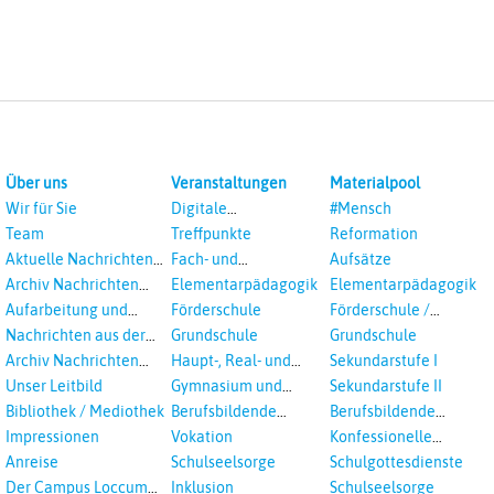
Über uns
Veranstaltungen
Materialpool
Wir für Sie
Digitale
#Mensch
Veranstaltungen
Team
Treffpunkte
Reformation
Aktuelle Nachrichten
Fach- und
Aufsätze
aus dem RPI
Studientagungen
Archiv Nachrichten
Elementarpädagogik
Elementarpädagogik
aus dem RPI ab 2018
Aufarbeitung und
Förderschule
Förderschule /
Prävention
Inklusion
Nachrichten aus der
Grundschule
Grundschule
sexualisierte Gewalt -
Landeskirche
Archiv Nachrichten
Haupt-, Real- und
Sekundarstufe I
Landeskirche und EKD
Hannovers
aus der Landeskirche
Oberschule
Unser Leitbild
Gymnasium und
Sekundarstufe II
in Auswahl
Gesamtschule
Bibliothek / Mediothek
Berufsbildende
Berufsbildende
Schulen
Schulen
Impressionen
Vokation
Konfessionelle
Kooperation
Anreise
Schulseelsorge
Schulgottesdienste
Der Campus Loccum
Inklusion
Schulseelsorge