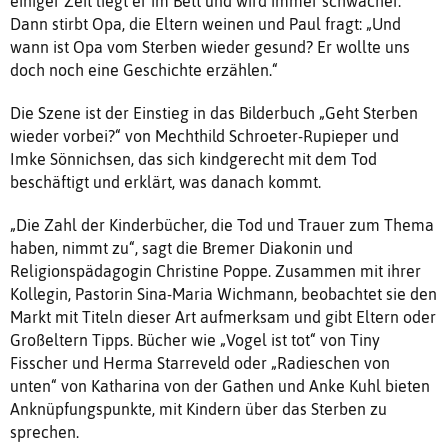
einiger Zeit liegt er im Bett und wird immer schwächer.
Dann stirbt Opa, die Eltern weinen und Paul fragt: „Und
wann ist Opa vom Sterben wieder gesund? Er wollte uns
doch noch eine Geschichte erzählen.“
Die Szene ist der Einstieg in das Bilderbuch „Geht Sterben
wieder vorbei?“ von Mechthild Schroeter-Rupieper und
Imke Sönnichsen, das sich kindgerecht mit dem Tod
beschäftigt und erklärt, was danach kommt.
„Die Zahl der Kinderbücher, die Tod und Trauer zum Thema
haben, nimmt zu“, sagt die Bremer Diakonin und
Religionspädagogin Christine Poppe. Zusammen mit ihrer
Kollegin, Pastorin Sina-Maria Wichmann, beobachtet sie den
Markt mit Titeln dieser Art aufmerksam und gibt Eltern oder
Großeltern Tipps. Bücher wie „Vogel ist tot“ von Tiny
Fisscher und Herma Starreveld oder „Radieschen von
unten“ von Katharina von der Gathen und Anke Kuhl bieten
Anknüpfungspunkte, mit Kindern über das Sterben zu
sprechen.