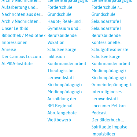
Archiv Nachrichten
Elementarpädagogik
Elementarpädagogik
aus dem RPI ab 2018
Aufarbeitung und
Förderschule
Förderschule /
Prävention
Inklusion
Nachrichten aus der
Grundschule
Grundschule
sexualisierte Gewalt -
Landeskirche
Archiv Nachrichten
Haupt-, Real- und
Sekundarstufe I
Landeskirche und EKD
Hannovers
aus der Landeskirche
Oberschule
Unser Leitbild
Gymnasium und
Sekundarstufe II
in Auswahl
Gesamtschule
Bibliothek / Mediothek
Berufsbildende
Berufsbildende
Schulen
Schulen
Impressionen
Vokation
Konfessionelle
Kooperation
Anreise
Schulseelsorge
Schulgottesdienste
Der Campus Loccum
Inklusion
Schulseelsorge
und Loccumer
ALPIKA-Institute
Konfirmandenarbeit
Konfirmandenarbeit
Einrichtungen
Theologische
Medienpädagogik
Fortbildungen,
Lernwerkstatt
Kirchenpädagogik
Ökumenisches und
Kirchenpädagogik
Gemeindepädagogik
Interreligöses Lernen
Medienpädagogik
Interreligioeses
Lernen
Ausbildung der
Lernwerkstatt
Vikar*innen
RPI-Regional
Loccumer Pelikan
Abrufangebote
Podcast
Wettbewerb
Der Bilderbuch-
Podcast
Spirituelle Impulse
Impulsbilder