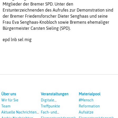
Mitglieder der Bremer SPD. Unter den
Erstunterzeichnenden des Aufrufes zur Demonstration sind
der Bremer Friedensforscher Dieter Senghaas und seine
Frau Eva Senghaas-Knobloch sowie Bremens ehemaliger
Bürgermeister Carsten Sieling (SPD).
epd lnb sel mig
Über uns
Veranstaltungen
Materialpool
Wir für Sie
Digitale
#Mensch
Veranstaltungen
Team
Treffpunkte
Reformation
Aktuelle Nachrichten
Fach- und
Aufsätze
aus dem RPI
Studientagungen