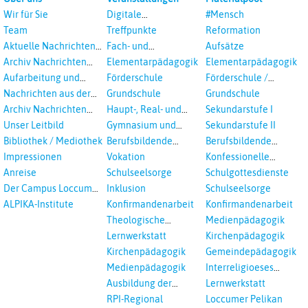
Wir für Sie
Digitale
#Mensch
Veranstaltungen
Team
Treffpunkte
Reformation
Aktuelle Nachrichten
Fach- und
Aufsätze
aus dem RPI
Studientagungen
Archiv Nachrichten
Elementarpädagogik
Elementarpädagogik
aus dem RPI ab 2018
Aufarbeitung und
Förderschule
Förderschule /
Prävention
Inklusion
Nachrichten aus der
Grundschule
Grundschule
sexualisierte Gewalt -
Landeskirche
Archiv Nachrichten
Haupt-, Real- und
Sekundarstufe I
Landeskirche und EKD
Hannovers
aus der Landeskirche
Oberschule
Unser Leitbild
Gymnasium und
Sekundarstufe II
in Auswahl
Gesamtschule
Bibliothek / Mediothek
Berufsbildende
Berufsbildende
Schulen
Schulen
Impressionen
Vokation
Konfessionelle
Kooperation
Anreise
Schulseelsorge
Schulgottesdienste
Der Campus Loccum
Inklusion
Schulseelsorge
und Loccumer
ALPIKA-Institute
Konfirmandenarbeit
Konfirmandenarbeit
Einrichtungen
Theologische
Medienpädagogik
Fortbildungen,
Lernwerkstatt
Kirchenpädagogik
Ökumenisches und
Kirchenpädagogik
Gemeindepädagogik
Interreligöses Lernen
Medienpädagogik
Interreligioeses
Lernen
Ausbildung der
Lernwerkstatt
Vikar*innen
RPI-Regional
Loccumer Pelikan