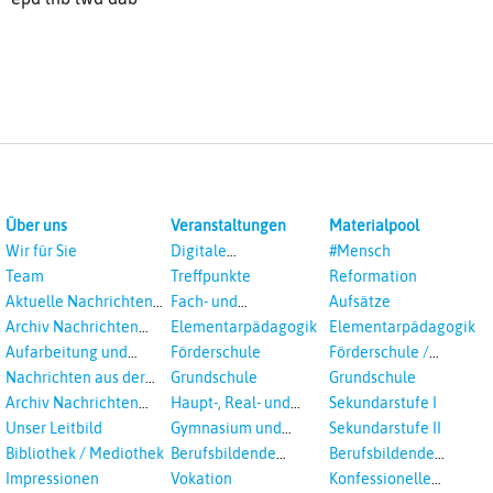
Über uns
Veranstaltungen
Materialpool
Wir für Sie
Digitale
#Mensch
Veranstaltungen
Team
Treffpunkte
Reformation
Aktuelle Nachrichten
Fach- und
Aufsätze
aus dem RPI
Studientagungen
Archiv Nachrichten
Elementarpädagogik
Elementarpädagogik
aus dem RPI ab 2018
Aufarbeitung und
Förderschule
Förderschule /
Prävention
Inklusion
Nachrichten aus der
Grundschule
Grundschule
sexualisierte Gewalt -
Landeskirche
Archiv Nachrichten
Haupt-, Real- und
Sekundarstufe I
Landeskirche und EKD
Hannovers
aus der Landeskirche
Oberschule
Unser Leitbild
Gymnasium und
Sekundarstufe II
in Auswahl
Gesamtschule
Bibliothek / Mediothek
Berufsbildende
Berufsbildende
Schulen
Schulen
Impressionen
Vokation
Konfessionelle