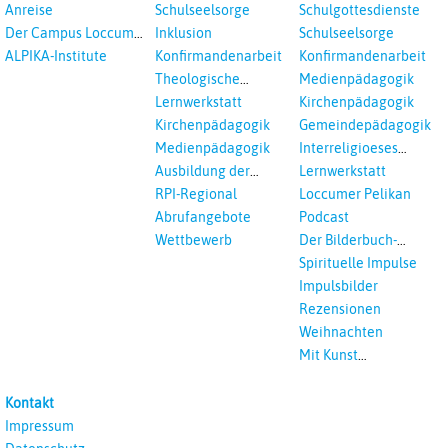
Kooperation
Anreise
Schulseelsorge
Schulgottesdienste
Der Campus Loccum
Inklusion
Schulseelsorge
und Loccumer
ALPIKA-Institute
Konfirmandenarbeit
Konfirmandenarbeit
Einrichtungen
Theologische
Medienpädagogik
Fortbildungen,
Lernwerkstatt
Kirchenpädagogik
Ökumenisches und
Kirchenpädagogik
Gemeindepädagogik
Interreligöses Lernen
Medienpädagogik
Interreligioeses
Lernen
Ausbildung der
Lernwerkstatt
Vikar*innen
RPI-Regional
Loccumer Pelikan
Abrufangebote
Podcast
Wettbewerb
Der Bilderbuch-
Podcast
Spirituelle Impulse
Impulsbilder
Rezensionen
Weihnachten
Mit Kunst
unterrichten
Kontakt
Impressum