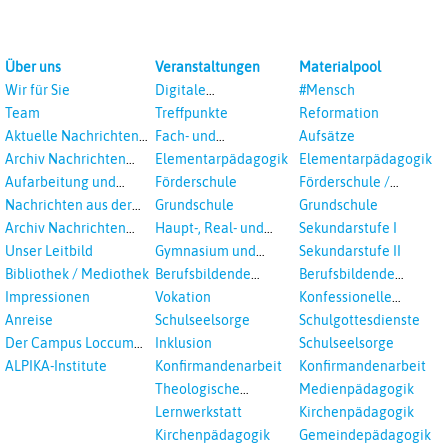
Über uns
Veranstaltungen
Materialpool
Wir für Sie
Digitale
#Mensch
Veranstaltungen
Team
Treffpunkte
Reformation
Aktuelle Nachrichten
Fach- und
Aufsätze
aus dem RPI
Studientagungen
Archiv Nachrichten
Elementarpädagogik
Elementarpädagogik
aus dem RPI ab 2018
Aufarbeitung und
Förderschule
Förderschule /
Prävention
Inklusion
Nachrichten aus der
Grundschule
Grundschule
sexualisierte Gewalt -
Landeskirche
Archiv Nachrichten
Haupt-, Real- und
Sekundarstufe I
Landeskirche und EKD
Hannovers
aus der Landeskirche
Oberschule
Unser Leitbild
Gymnasium und
Sekundarstufe II
in Auswahl
Gesamtschule
Bibliothek / Mediothek
Berufsbildende
Berufsbildende
Schulen
Schulen
Impressionen
Vokation
Konfessionelle
Kooperation
Anreise
Schulseelsorge
Schulgottesdienste
Der Campus Loccum
Inklusion
Schulseelsorge
und Loccumer
ALPIKA-Institute
Konfirmandenarbeit
Konfirmandenarbeit
Einrichtungen
Theologische
Medienpädagogik
Fortbildungen,
Lernwerkstatt
Kirchenpädagogik
Ökumenisches und
Kirchenpädagogik
Gemeindepädagogik
Interreligöses Lernen