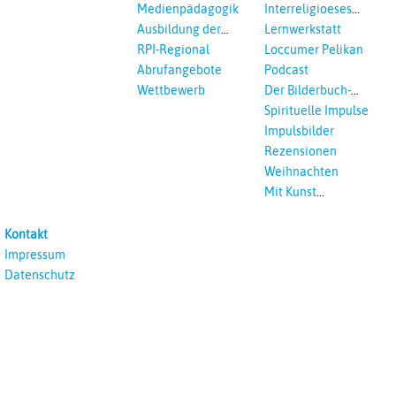
Medienpädagogik
Interreligioeses
Lernen
Ausbildung der
Lernwerkstatt
Vikar*innen
RPI-Regional
Loccumer Pelikan
Abrufangebote
Podcast
Wettbewerb
Der Bilderbuch-
Podcast
Spirituelle Impulse
Impulsbilder
Rezensionen
Weihnachten
Mit Kunst
unterrichten
Kontakt
Impressum
Datenschutz