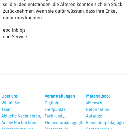
sei die Idee entstanden, die Älteren könnten sich ein Stück
zurücknehmen, wenn sie dafür wüssten, dass ihre Enkel
mehr raus könnten.
epd lnb bjs
epd-Service
Über uns
Veranstaltungen
Materialpool
Wir für Sie
Digitale
#Mensch
Veranstaltungen
Team
Treffpunkte
Reformation
Aktuelle Nachrichten
Fach- und
Aufsätze
aus dem RPI
Studientagungen
Archiv Nachrichten
Elementarpädagogik
Elementarpädagogik
aus dem RPI ab 2018