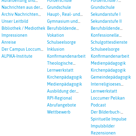
Aufarbeitung und
Förderschule
Förderschule /
Prävention
Inklusion
Nachrichten aus der
Grundschule
Grundschule
sexualisierte Gewalt -
Landeskirche
Archiv Nachrichten
Haupt-, Real- und
Sekundarstufe I
Landeskirche und EKD
Hannovers
aus der Landeskirche
Oberschule
Unser Leitbild
Gymnasium und
Sekundarstufe II
in Auswahl
Gesamtschule
Bibliothek / Mediothek
Berufsbildende
Berufsbildende
Schulen
Schulen
Impressionen
Vokation
Konfessionelle
Kooperation
Anreise
Schulseelsorge
Schulgottesdienste
Der Campus Loccum
Inklusion
Schulseelsorge
und Loccumer
ALPIKA-Institute
Konfirmandenarbeit
Konfirmandenarbeit
Einrichtungen
Theologische
Medienpädagogik
Fortbildungen,
Lernwerkstatt
Kirchenpädagogik
Ökumenisches und
Kirchenpädagogik
Gemeindepädagogik
Interreligöses Lernen
Medienpädagogik
Interreligioeses
Lernen
Ausbildung der
Lernwerkstatt
Vikar*innen
RPI-Regional
Loccumer Pelikan
Abrufangebote
Podcast
Wettbewerb
Der Bilderbuch-
Podcast
Spirituelle Impulse
Impulsbilder
Rezensionen