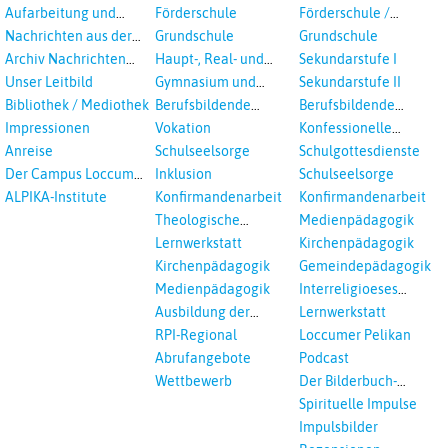
aus dem RPI ab 2018
Aufarbeitung und
Förderschule
Förderschule /
Prävention
Inklusion
Nachrichten aus der
Grundschule
Grundschule
sexualisierte Gewalt -
Landeskirche
Archiv Nachrichten
Haupt-, Real- und
Sekundarstufe I
Landeskirche und EKD
Hannovers
aus der Landeskirche
Oberschule
Unser Leitbild
Gymnasium und
Sekundarstufe II
in Auswahl
Gesamtschule
Bibliothek / Mediothek
Berufsbildende
Berufsbildende
Schulen
Schulen
Impressionen
Vokation
Konfessionelle
Kooperation
Anreise
Schulseelsorge
Schulgottesdienste
Der Campus Loccum
Inklusion
Schulseelsorge
und Loccumer
ALPIKA-Institute
Konfirmandenarbeit
Konfirmandenarbeit
Einrichtungen
Theologische
Medienpädagogik
Fortbildungen,
Lernwerkstatt
Kirchenpädagogik
Ökumenisches und
Kirchenpädagogik
Gemeindepädagogik
Interreligöses Lernen
Medienpädagogik
Interreligioeses
Lernen
Ausbildung der
Lernwerkstatt
Vikar*innen
RPI-Regional
Loccumer Pelikan
Abrufangebote
Podcast
Wettbewerb
Der Bilderbuch-
Podcast
Spirituelle Impulse
Impulsbilder