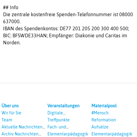
## Info
Die zentrale kostenfreie Spenden-Telefonnummer ist 08000
637000.
IBAN des Spendenkontos: DE77 201 205 200 300 400 500;
BIC: BFSWDE33HAN; Empfänger: Diakonie und Caritas im
Norden.
Über uns
Veranstaltungen
Materialpool
Wir für Sie
Digitale
#Mensch
Veranstaltungen
Team
Treffpunkte
Reformation
Aktuelle Nachrichten
Fach- und
Aufsätze
aus dem RPI
Studientagungen
Archiv Nachrichten
Elementarpädagogik
Elementarpädagogik