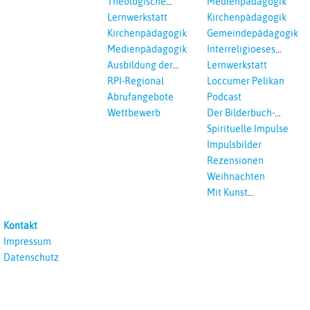
Theologische
Medienpädagogik
Fortbildungen,
Lernwerkstatt
Kirchenpädagogik
Ökumenisches und
Kirchenpädagogik
Gemeindepädagogik
Interreligöses Lernen
Medienpädagogik
Interreligioeses
Lernen
Ausbildung der
Lernwerkstatt
Vikar*innen
RPI-Regional
Loccumer Pelikan
Abrufangebote
Podcast
Wettbewerb
Der Bilderbuch-
Podcast
Spirituelle Impulse
Impulsbilder
Rezensionen
Weihnachten
Mit Kunst
unterrichten
Kontakt
Impressum
Datenschutz