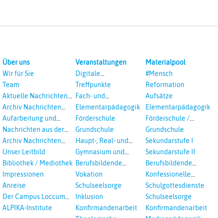
Über uns
Veranstaltungen
Materialpool
Wir für Sie
Digitale
#Mensch
Veranstaltungen
Team
Treffpunkte
Reformation
Aktuelle Nachrichten
Fach- und
Aufsätze
aus dem RPI
Studientagungen
Archiv Nachrichten
Elementarpädagogik
Elementarpädagogik
aus dem RPI ab 2018
Aufarbeitung und
Förderschule
Förderschule /
Prävention
Inklusion
Nachrichten aus der
Grundschule
Grundschule
sexualisierte Gewalt -
Landeskirche
Archiv Nachrichten
Haupt-, Real- und
Sekundarstufe I
Landeskirche und EKD
Hannovers
aus der Landeskirche
Oberschule
Unser Leitbild
Gymnasium und
Sekundarstufe II
in Auswahl
Gesamtschule
Bibliothek / Mediothek
Berufsbildende
Berufsbildende
Schulen
Schulen
Impressionen
Vokation
Konfessionelle
Kooperation
Anreise
Schulseelsorge
Schulgottesdienste
Der Campus Loccum
Inklusion
Schulseelsorge
und Loccumer
ALPIKA-Institute
Konfirmandenarbeit
Konfirmandenarbeit
Einrichtungen