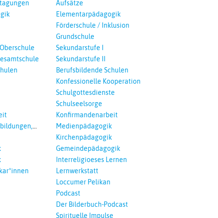
ntagungen
Aufsätze
gik
Elementarpädagogik
Förderschule / Inklusion
Grundschule
 Oberschule
Sekundarstufe I
esamtschule
Sekundarstufe II
chulen
Berufsbildende Schulen
Konfessionelle Kooperation
Schulgottesdienste
Schulseelsorge
it
Konfirmandenarbeit
tbildungen,
Medienpädagogik
 Interreligöses
Kirchenpädagogik
k
Gemeindepädagogik
k
Interreligioeses Lernen
kar*innen
Lernwerkstatt
Loccumer Pelikan
Podcast
Der Bilderbuch-Podcast
Spirituelle Impulse