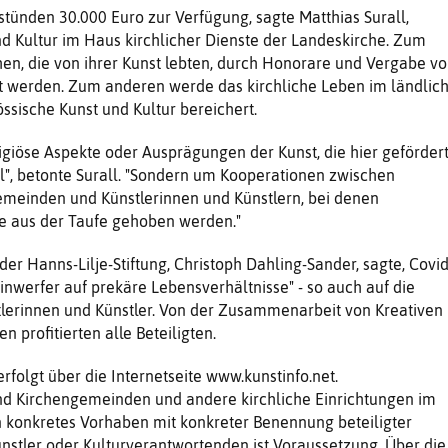
stünden 30.000 Euro zur Verfügung, sagte Matthias Surall,
nd Kultur im Haus kirchlicher Dienste der Landeskirche. Zum
en, die von ihrer Kunst lebten, durch Honorare und Vergabe v
zt werden. Zum anderen werde das kirchliche Leben im ländlic
sische Kunst und Kultur bereichert.
ligiöse Aspekte oder Ausprägungen der Kunst, die hier geförder
", betonte Surall. "Sondern um Kooperationen zwischen
emeinden und Künstlerinnen und Künstlern, bei denen
 aus der Taufe gehoben werden."
er Hanns-Lilje-Stiftung, Christoph Dahling-Sander, sagte, Covid
inwerfer auf prekäre Lebensverhältnisse" - so auch auf die
tlerinnen und Künstler. Von der Zusammenarbeit von Kreativen
 profitierten alle Beteiligten.
rfolgt über die Internetseite www.kunstinfo.net.
ind Kirchengemeinden und andere kirchliche Einrichtungen im
n konkretes Vorhaben mit konkreter Benennung beteiligter
nstler oder Kulturverantwortenden ist Voraussetzung. Über die