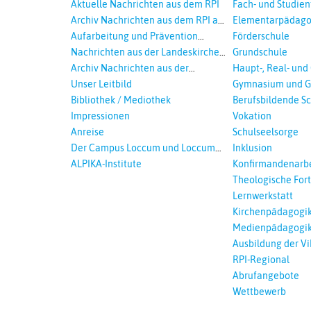
Aktuelle Nachrichten aus dem RPI
Fach- und Studie
Archiv Nachrichten aus dem RPI ab
Elementarpädago
2018
Aufarbeitung und Prävention
Förderschule
sexualisierte Gewalt - Landeskirche
Nachrichten aus der Landeskirche
Grundschule
und EKD
Hannovers
Archiv Nachrichten aus der
Haupt-, Real- und
Landeskirche in Auswahl
Unser Leitbild
Gymnasium und G
Bibliothek / Mediothek
Berufsbildende S
Impressionen
Vokation
Anreise
Schulseelsorge
Der Campus Loccum und Loccumer
Inklusion
Einrichtungen
ALPIKA-Institute
Konfirmandenarbe
Theologische For
Ökumenisches und
Lernwerkstatt
Lernen
Kirchenpädagogi
Medienpädagogi
Ausbildung der Vi
RPI-Regional
Abrufangebote
Wettbewerb