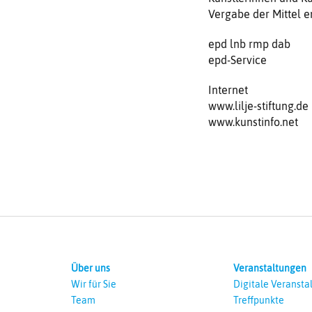
Vergabe der Mittel en
epd lnb rmp dab
epd-Service
Internet
www.lilje-stiftung.de
www.kunstinfo.net
Über uns
Veranstaltungen
Wir für Sie
Digitale Veransta
Team
Treffpunkte