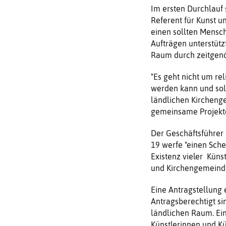
Im ersten Durchlauf 
Referent für Kunst u
einen sollten Mensch
Aufträgen unterstüt
Raum durch zeitgenös
"Es geht nicht um re
werden kann und soll
ländlichen Kircheng
gemeinsame Projekte
Der Geschäftsführer d
19 werfe "einen Sche
Existenz vieler Küns
und Kirchengemeinden
Eine Antragstellung e
Antragsberechtigt s
ländlichen Raum. Ei
Künstlerinnen und Kü