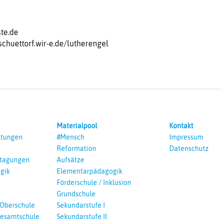
te.de
-schuettorf.wir-e.de/lutherengel
Materialpool
Kontakt
ltungen
#Mensch
Impressum
Reformation
Datenschutz
ntagungen
Aufsätze
gik
Elementarpädagogik
Förderschule / Inklusion
Grundschule
 Oberschule
Sekundarstufe I
esamtschule
Sekundarstufe II