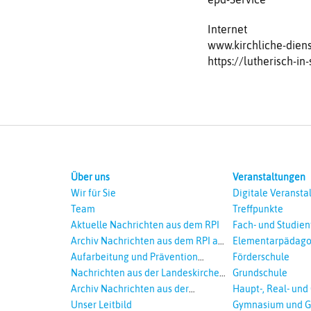
Internet
www.kirchliche-diens
https://lutherisch-in
Über uns
Veranstaltungen
Wir für Sie
Digitale Veransta
Team
Treffpunkte
Aktuelle Nachrichten aus dem RPI
Fach- und Studie
Archiv Nachrichten aus dem RPI ab
Elementarpädago
2018
Aufarbeitung und Prävention
Förderschule
sexualisierte Gewalt - Landeskirche
Nachrichten aus der Landeskirche
Grundschule
und EKD
Hannovers
Archiv Nachrichten aus der
Haupt-, Real- und
Landeskirche in Auswahl
Unser Leitbild
Gymnasium und G