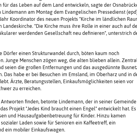
n für das Leben auf dem Land entwickeln, sagte der Osnabrück
an Lindemann am Montag dem Evangelischen Pressedienst (epd)
m Jahr Koordinator des neuen Projekts "Kirche im ländlichen Rau
 Landeskirche. "Die Kirche muss ihre Rolle in einer auch auf 
ularer werdenden Gesellschaft neu definieren", unterstrich d
 Dörfer einen Strukturwandel durch, böten kaum noch
. Junge Menschen zögen weg, die alten blieben allein. Zentra
 seien die großen Entfernungen und das ausgedünnte Busnetz
n. Das habe er bei Besuchen im Emsland, im Oberharz und in d
ebt. Ärzte, Beratungsstellen, Einkaufsmöglichkeiten seien vor
chwer zu erreichen.
Antworten finden, betonte Lindemann, der in seiner Gemeinde 
das Projekt "Jedes Kind braucht einen Engel" entwickelt hat. Es
sen und Hausaufgabenbetreuung für Kinder. Hinzu kamen
sozialer Laden sowie für Senioren ein Kaffeetreff, ein
d ein mobiler Einkaufswagen.