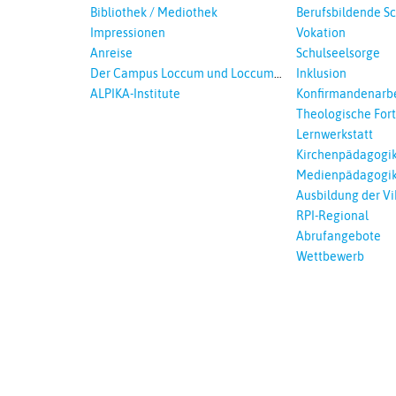
Bibliothek / Mediothek
Berufsbildende S
Impressionen
Vokation
Anreise
Schulseelsorge
Der Campus Loccum und Loccumer
Inklusion
Einrichtungen
ALPIKA-Institute
Konfirmandenarbe
Theologische For
Ökumenisches und
Lernwerkstatt
Lernen
Kirchenpädagogi
Medienpädagogi
Ausbildung der Vi
RPI-Regional
Abrufangebote
Wettbewerb