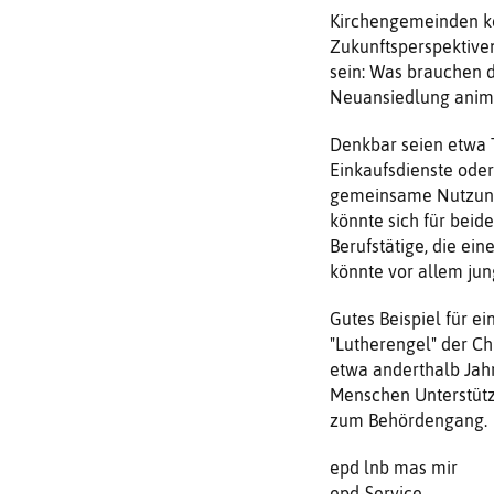
Kirchengemeinden k
Zukunftsperspektiven
sein: Was brauchen d
Neuansiedlung animi
Denkbar seien etwa T
Einkaufsdienste oder
gemeinsame Nutzung
könnte sich für beide
Berufstätige, die e
könnte vor allem jun
Gutes Beispiel für ei
"Lutherengel" der Ch
etwa anderthalb Jah
Menschen Unterstütz
zum Behördengang.
epd lnb mas mir
epd-Service