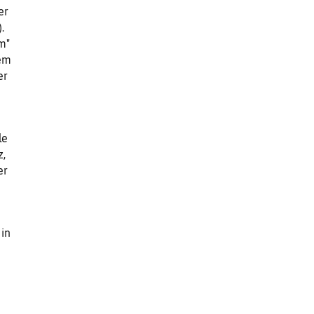
er
.
m"
dem
er
le
,
er
in