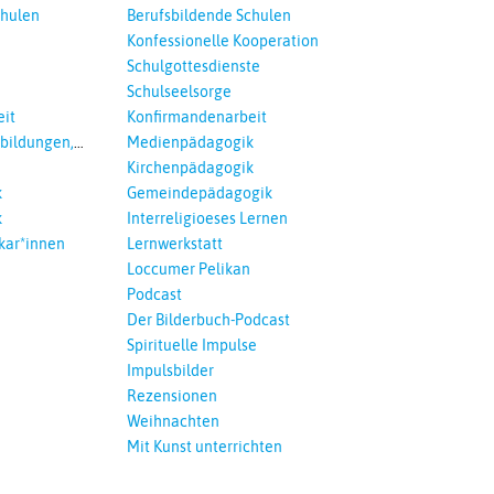
chulen
Berufsbildende Schulen
Konfessionelle Kooperation
Schulgottesdienste
Schulseelsorge
it
Konfirmandenarbeit
tbildungen,
Medienpädagogik
 Interreligöses
Kirchenpädagogik
k
Gemeindepädagogik
k
Interreligioeses Lernen
kar*innen
Lernwerkstatt
Loccumer Pelikan
Podcast
Der Bilderbuch-Podcast
Spirituelle Impulse
Impulsbilder
Rezensionen
Weihnachten
Mit Kunst unterrichten