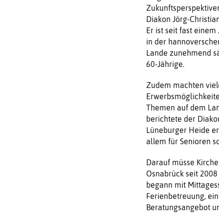
Zukunftsperspektive
Diakon Jörg-Christi
Er ist seit fast eine
in der hannoverschen
Lande zunehmend säk
60-Jährige.
Zudem machten viele
Erwerbsmöglichkeiten
Themen auf dem Land
berichtete der Diako
Lüneburger Heide erl
allem für Senioren s
Darauf müsse Kirche 
Osnabrück seit 2008 
begann mit Mittages
Ferienbetreuung, ein 
Beratungsangebot un