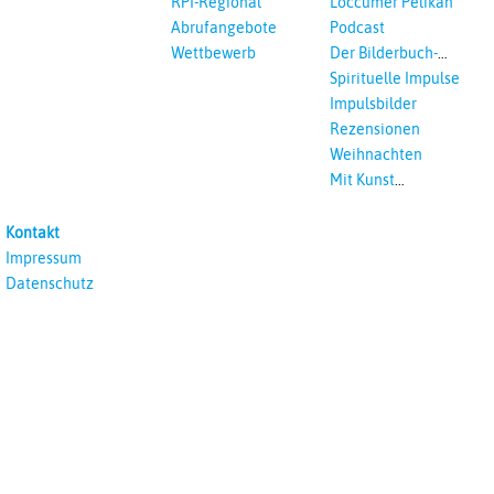
RPI-Regional
Loccumer Pelikan
Abrufangebote
Podcast
Wettbewerb
Der Bilderbuch-
Podcast
Spirituelle Impulse
Impulsbilder
Rezensionen
Weihnachten
Mit Kunst
unterrichten
Kontakt
Impressum
Datenschutz