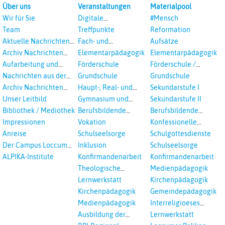
Über uns
Veranstaltungen
Materialpool
Wir für Sie
Digitale
#Mensch
Veranstaltungen
Team
Treffpunkte
Reformation
Aktuelle Nachrichten
Fach- und
Aufsätze
aus dem RPI
Studientagungen
Archiv Nachrichten
Elementarpädagogik
Elementarpädagogik
aus dem RPI ab 2018
Aufarbeitung und
Förderschule
Förderschule /
Prävention
Inklusion
Nachrichten aus der
Grundschule
Grundschule
sexualisierte Gewalt -
Landeskirche
Archiv Nachrichten
Haupt-, Real- und
Sekundarstufe I
Landeskirche und EKD
Hannovers
aus der Landeskirche
Oberschule
Unser Leitbild
Gymnasium und
Sekundarstufe II
in Auswahl
Gesamtschule
Bibliothek / Mediothek
Berufsbildende
Berufsbildende
Schulen
Schulen
Impressionen
Vokation
Konfessionelle
Kooperation
Anreise
Schulseelsorge
Schulgottesdienste
Der Campus Loccum
Inklusion
Schulseelsorge
und Loccumer
ALPIKA-Institute
Konfirmandenarbeit
Konfirmandenarbeit
Einrichtungen
Theologische
Medienpädagogik
Fortbildungen,
Lernwerkstatt
Kirchenpädagogik
Ökumenisches und
Kirchenpädagogik
Gemeindepädagogik
Interreligöses Lernen
Medienpädagogik
Interreligioeses
Lernen
Ausbildung der
Lernwerkstatt
Vikar*innen