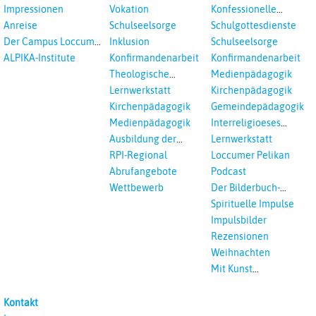
Schulen
Schulen
Impressionen
Vokation
Konfessionelle
Kooperation
Anreise
Schulseelsorge
Schulgottesdienste
Der Campus Loccum
Inklusion
Schulseelsorge
und Loccumer
ALPIKA-Institute
Konfirmandenarbeit
Konfirmandenarbeit
Einrichtungen
Theologische
Medienpädagogik
Fortbildungen,
Lernwerkstatt
Kirchenpädagogik
Ökumenisches und
Kirchenpädagogik
Gemeindepädagogik
Interreligöses Lernen
Medienpädagogik
Interreligioeses
Lernen
Ausbildung der
Lernwerkstatt
Vikar*innen
RPI-Regional
Loccumer Pelikan
Abrufangebote
Podcast
Wettbewerb
Der Bilderbuch-
Podcast
Spirituelle Impulse
Impulsbilder
Rezensionen
Weihnachten
Mit Kunst
unterrichten
Kontakt