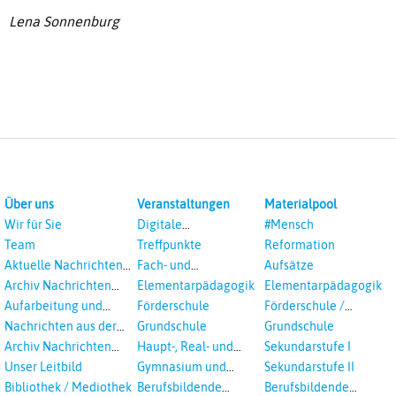
Lena Sonnenburg
Über uns
Veranstaltungen
Materialpool
Wir für Sie
Digitale
#Mensch
Veranstaltungen
Team
Treffpunkte
Reformation
Aktuelle Nachrichten
Fach- und
Aufsätze
aus dem RPI
Studientagungen
Archiv Nachrichten
Elementarpädagogik
Elementarpädagogik
aus dem RPI ab 2018
Aufarbeitung und
Förderschule
Förderschule /
Prävention
Inklusion
Nachrichten aus der
Grundschule
Grundschule
sexualisierte Gewalt -
Landeskirche
Archiv Nachrichten
Haupt-, Real- und
Sekundarstufe I
Landeskirche und EKD
Hannovers
aus der Landeskirche
Oberschule
Unser Leitbild
Gymnasium und
Sekundarstufe II
in Auswahl
Gesamtschule
Bibliothek / Mediothek
Berufsbildende
Berufsbildende