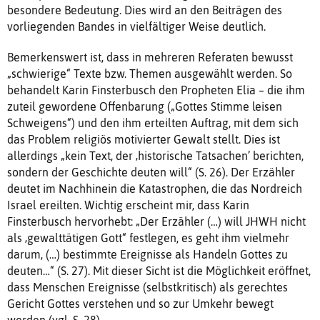
besondere Bedeutung. Dies wird an den Beiträgen des
vorliegenden Bandes in vielfältiger Weise deutlich.
Bemerkenswert ist, dass in mehreren Referaten bewusst
„schwierige“ Texte bzw. Themen ausgewählt werden. So
behandelt Karin Finsterbusch den Propheten Elia – die ihm
zuteil gewordene Offenbarung („Gottes Stimme leisen
Schweigens“) und den ihm erteilten Auftrag, mit dem sich
das Problem religiös motivierter Gewalt stellt. Dies ist
allerdings „kein Text, der ‚historische Tatsachen’ berichten,
sondern der Geschichte deuten will“ (S. 26). Der Erzähler
deutet im Nachhinein die Katastrophen, die das Nordreich
Israel ereilten. Wichtig erscheint mir, dass Karin
Finsterbusch hervorhebt: „Der Erzähler (…) will JHWH nicht
als ‚gewalttätigen Gott“ festlegen, es geht ihm vielmehr
darum, (…) bestimmte Ereignisse als Handeln Gottes zu
deuten…“ (S. 27). Mit dieser Sicht ist die Möglichkeit eröffnet,
dass Menschen Ereignisse (selbstkritisch) als gerechtes
Gericht Gottes verstehen und so zur Umkehr bewegt
werden (vgl. S. 28).