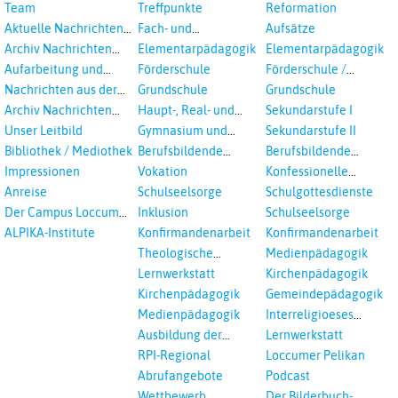
Veranstaltungen
Team
Treffpunkte
Reformation
Aktuelle Nachrichten
Fach- und
Aufsätze
aus dem RPI
Studientagungen
Archiv Nachrichten
Elementarpädagogik
Elementarpädagogik
aus dem RPI ab 2018
Aufarbeitung und
Förderschule
Förderschule /
Prävention
Inklusion
Nachrichten aus der
Grundschule
Grundschule
sexualisierte Gewalt -
Landeskirche
Archiv Nachrichten
Haupt-, Real- und
Sekundarstufe I
Landeskirche und EKD
Hannovers
aus der Landeskirche
Oberschule
Unser Leitbild
Gymnasium und
Sekundarstufe II
in Auswahl
Gesamtschule
Bibliothek / Mediothek
Berufsbildende
Berufsbildende
Schulen
Schulen
Impressionen
Vokation
Konfessionelle
Kooperation
Anreise
Schulseelsorge
Schulgottesdienste
Der Campus Loccum
Inklusion
Schulseelsorge
und Loccumer
ALPIKA-Institute
Konfirmandenarbeit
Konfirmandenarbeit
Einrichtungen
Theologische
Medienpädagogik
Fortbildungen,
Lernwerkstatt
Kirchenpädagogik
Ökumenisches und
Kirchenpädagogik
Gemeindepädagogik
Interreligöses Lernen
Medienpädagogik
Interreligioeses
Lernen
Ausbildung der
Lernwerkstatt
Vikar*innen
RPI-Regional
Loccumer Pelikan
Abrufangebote
Podcast
Wettbewerb
Der Bilderbuch-