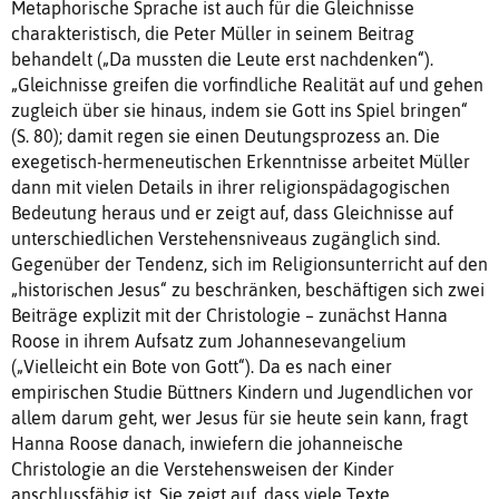
Metaphorische Sprache ist auch für die Gleichnisse
charakteristisch, die Peter Müller in seinem Beitrag
behandelt („Da mussten die Leute erst nachdenken“).
„Gleichnisse greifen die vorfindliche Realität auf und gehen
zugleich über sie hinaus, indem sie Gott ins Spiel bringen“
(S. 80); damit regen sie einen Deutungsprozess an. Die
exegetisch-hermeneutischen Erkenntnisse arbeitet Müller
dann mit vielen Details in ihrer religionspädagogischen
Bedeutung heraus und er zeigt auf, dass Gleichnisse auf
unterschiedlichen Verstehensniveaus zugänglich sind.
Gegenüber der Tendenz, sich im Religionsunterricht auf den
„historischen Jesus“ zu beschränken, beschäftigen sich zwei
Beiträge explizit mit der Christologie – zunächst Hanna
Roose in ihrem Aufsatz zum Johannesevangelium
(„Vielleicht ein Bote von Gott“). Da es nach einer
empirischen Studie Büttners Kindern und Jugendlichen vor
allem darum geht, wer Jesus für sie heute sein kann, fragt
Hanna Roose danach, inwiefern die johanneische
Christologie an die Verstehensweisen der Kinder
anschlussfähig ist. Sie zeigt auf, dass viele Texte