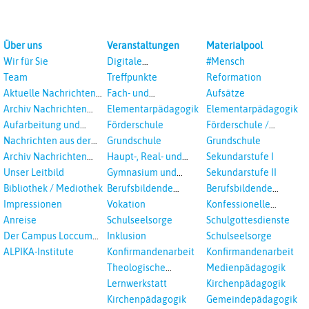
Über uns
Veranstaltungen
Materialpool
Wir für Sie
Digitale
#Mensch
Veranstaltungen
Team
Treffpunkte
Reformation
Aktuelle Nachrichten
Fach- und
Aufsätze
aus dem RPI
Studientagungen
Archiv Nachrichten
Elementarpädagogik
Elementarpädagogik
aus dem RPI ab 2018
Aufarbeitung und
Förderschule
Förderschule /
Prävention
Inklusion
Nachrichten aus der
Grundschule
Grundschule
sexualisierte Gewalt -
Landeskirche
Archiv Nachrichten
Haupt-, Real- und
Sekundarstufe I
Landeskirche und EKD
Hannovers
aus der Landeskirche
Oberschule
Unser Leitbild
Gymnasium und
Sekundarstufe II
in Auswahl
Gesamtschule
Bibliothek / Mediothek
Berufsbildende
Berufsbildende
Schulen
Schulen
Impressionen
Vokation
Konfessionelle
Kooperation
Anreise
Schulseelsorge
Schulgottesdienste
Der Campus Loccum
Inklusion
Schulseelsorge
und Loccumer
ALPIKA-Institute
Konfirmandenarbeit
Konfirmandenarbeit
Einrichtungen
Theologische
Medienpädagogik
Fortbildungen,
Lernwerkstatt
Kirchenpädagogik
Ökumenisches und
Kirchenpädagogik
Gemeindepädagogik
Interreligöses Lernen