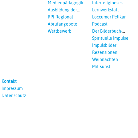
Medienpädagogik
Interreligioeses
Lernen
Ausbildung der
Lernwerkstatt
Vikar*innen
RPI-Regional
Loccumer Pelikan
Abrufangebote
Podcast
Wettbewerb
Der Bilderbuch-
Podcast
Spirituelle Impulse
Impulsbilder
Rezensionen
Weihnachten
Mit Kunst
unterrichten
Kontakt
Impressum
Datenschutz