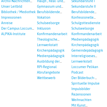
Archiv Nachrichten
Haupt-, Real- und
Sekundarstufe I
Landeskirche und EKD
Hannovers
aus der Landeskirche
Oberschule
Unser Leitbild
Gymnasium und
Sekundarstufe II
in Auswahl
Gesamtschule
Bibliothek / Mediothek
Berufsbildende
Berufsbildende
Schulen
Schulen
Impressionen
Vokation
Konfessionelle
Kooperation
Anreise
Schulseelsorge
Schulgottesdienste
Der Campus Loccum
Inklusion
Schulseelsorge
und Loccumer
ALPIKA-Institute
Konfirmandenarbeit
Konfirmandenarbeit
Einrichtungen
Theologische
Medienpädagogik
Fortbildungen,
Lernwerkstatt
Kirchenpädagogik
Ökumenisches und
Kirchenpädagogik
Gemeindepädagogik
Interreligöses Lernen
Medienpädagogik
Interreligioeses
Lernen
Ausbildung der
Lernwerkstatt
Vikar*innen
RPI-Regional
Loccumer Pelikan
Abrufangebote
Podcast
Wettbewerb
Der Bilderbuch-
Podcast
Spirituelle Impulse
Impulsbilder
Rezensionen
Weihnachten
Mit Kunst