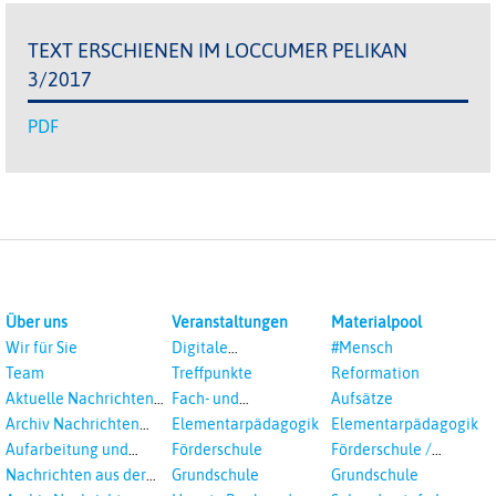
TEXT ERSCHIENEN IM LOCCUMER PELIKAN
3/2017
PDF
Über uns
Veranstaltungen
Materialpool
Wir für Sie
Digitale
#Mensch
Veranstaltungen
Team
Treffpunkte
Reformation
Aktuelle Nachrichten
Fach- und
Aufsätze
aus dem RPI
Studientagungen
Archiv Nachrichten
Elementarpädagogik
Elementarpädagogik
aus dem RPI ab 2018
Aufarbeitung und
Förderschule
Förderschule /
Prävention
Inklusion
Nachrichten aus der
Grundschule
Grundschule
sexualisierte Gewalt -
Landeskirche