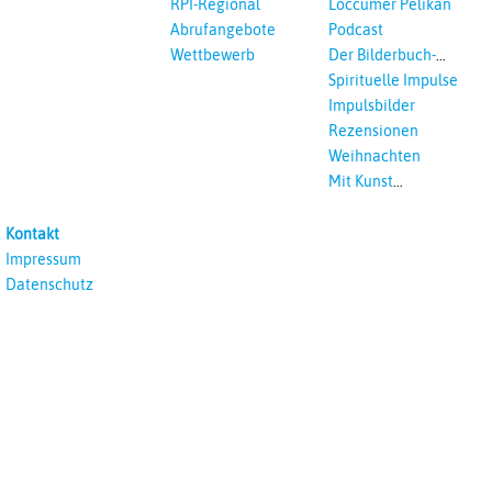
RPI-Regional
Loccumer Pelikan
Abrufangebote
Podcast
Wettbewerb
Der Bilderbuch-
Podcast
Spirituelle Impulse
Impulsbilder
Rezensionen
Weihnachten
Mit Kunst
unterrichten
Kontakt
Impressum
Datenschutz