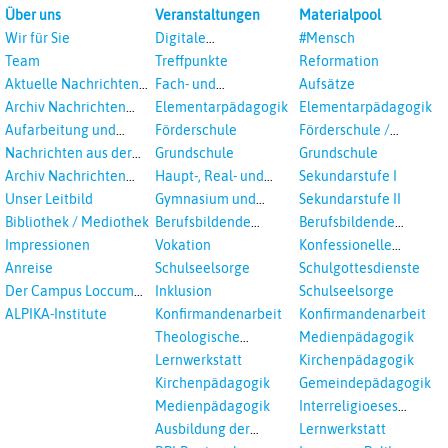
Über uns
Veranstaltungen
Materialpool
Wir für Sie
Digitale
#Mensch
Veranstaltungen
Team
Treffpunkte
Reformation
Aktuelle Nachrichten
Fach- und
Aufsätze
aus dem RPI
Studientagungen
Archiv Nachrichten
Elementarpädagogik
Elementarpädagogik
aus dem RPI ab 2018
Aufarbeitung und
Förderschule
Förderschule /
Prävention
Inklusion
Nachrichten aus der
Grundschule
Grundschule
sexualisierte Gewalt -
Landeskirche
Archiv Nachrichten
Haupt-, Real- und
Sekundarstufe I
Landeskirche und EKD
Hannovers
aus der Landeskirche
Oberschule
Unser Leitbild
Gymnasium und
Sekundarstufe II
in Auswahl
Gesamtschule
Bibliothek / Mediothek
Berufsbildende
Berufsbildende
Schulen
Schulen
Impressionen
Vokation
Konfessionelle
Kooperation
Anreise
Schulseelsorge
Schulgottesdienste
Der Campus Loccum
Inklusion
Schulseelsorge
und Loccumer
ALPIKA-Institute
Konfirmandenarbeit
Konfirmandenarbeit
Einrichtungen
Theologische
Medienpädagogik
Fortbildungen,
Lernwerkstatt
Kirchenpädagogik
Ökumenisches und
Kirchenpädagogik
Gemeindepädagogik
Interreligöses Lernen
Medienpädagogik
Interreligioeses
Lernen
Ausbildung der
Lernwerkstatt
Vikar*innen