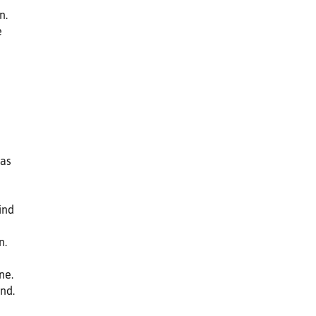
n.
e
m
das
ind
n.
ne.
nd.