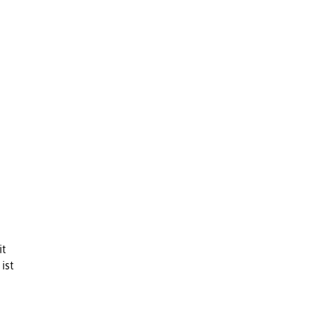
it
ist