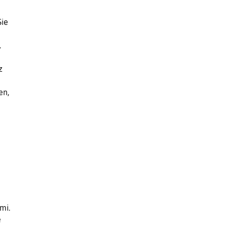
Sie
.
z
en,
mi.
e