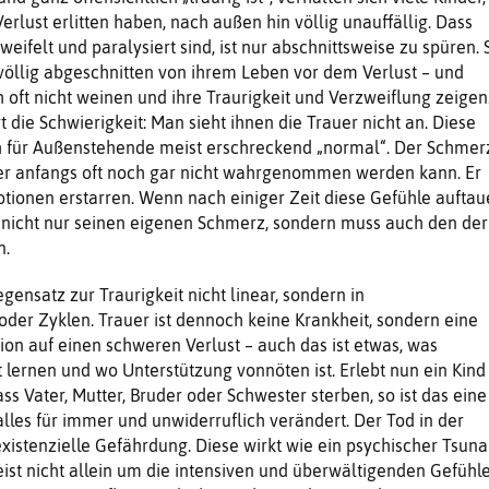
rlust erlitten haben, nach außen hin völlig unauffällig. Dass
zweifelt und paralysiert sind, ist nur abschnittsweise zu spüren. 
völlig abgeschnitten von ihrem Leben vor dem Verlust – und
oft nicht weinen und ihre Traurigkeit und Verzweiflung zeigen
 die Schwierigkeit: Man sieht ihnen die Trauer nicht an. Diese
ch für Außenstehende meist erschreckend „normal“. Der Schmer
s er anfangs oft noch gar nicht wahrgenommen werden kann. Er
motionen erstarren. Wenn nach einiger Zeit diese Gefühle auftau
 nicht nur seinen eigenen Schmerz, sondern muss auch den der
n.
gensatz zur Traurigkeit nicht linear, sondern in
er Zyklen. Trauer ist dennoch keine Krankheit, sondern eine
ion auf einen schweren Verlust – auch das ist etwas, was
t lernen und wo Unterstützung vonnöten ist. Erlebt nun ein Kind
ss Vater, Mutter, Bruder oder Schwester sterben, so ist das eine
alles für immer und unwiderruflich verändert. Der Tod in der
existenzielle Gefährdung. Diese wirkt wie ein psychischer Tsuna
ist nicht allein um die intensiven und überwältigenden Gefühl