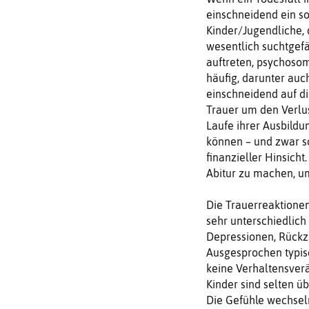
einschneidend ein sol
Kinder/Jugendliche, 
wesentlich suchtgefä
auftreten, psychoso
häufig, darunter auc
einschneidend auf die
Trauer um den Verlu
Laufe ihrer Ausbildu
können – und zwar so
finanzieller Hinsicht
Abitur zu machen, um
Die Trauerreaktionen
sehr unterschiedlich 
Depressionen, Rückzug
Ausgesprochen typisc
keine Verhaltensverä
Kinder sind selten ü
Die Gefühle wechseln