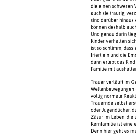
die einen schweren Ve
auch sie traurig, ver
sind darüber hinaus 
können deshalb auch 
Und genau darin liegt
Kinder verhalten si
ist so schlimm, das
friert ein und die E
dann erlebt das Kind
Familie mit aushalte
Trauer verläuft im Ge
Wellenbewegungen od
völlig normale Reakt
Trauernde selbst ers
oder Jugendlicher, da
Zäsur im Leben, die 
Kernfamilie ist eine 
Denn hier geht es me