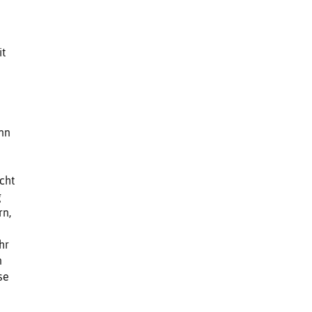
it
nn
cht
g
rn,
hr
n
se