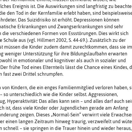
ches Ereignis ist. Die Auswirkungen sind langfristig zu beachte
die den Tod in der Kernfamilie erlebt haben, sind beispielsweis
hrdeter. Das Suizidrisiko ist erhöht. Depressionen können
matische Erkrankungen und Zwangserkrankungen sind sehr
h die verschiedenen Formen von Essstörungen. Dies wirkt sich
 Schule aus (vgl. Hillmert 2002, S. 44-69.). Zusätzlich zu der
st müssen die Kinder zudem damit zurechtkommen, dass sie i
ng weniger Unterstützung für ihre Bildungslaufbahn erwarten
wohl in emotionaler und kognitiver als auch in sozialer und
. Der frühe Tod eines Elternteils lässt die Chance eines Kindes, 
 fast zwei Drittel schrumpfen.
 von Kindern, die ein enges Familienmitglied verloren haben, s
– so unterschiedlich wie die Kinder selbst. Aggressionen,
, Hyperaktivität: Das alles kann sein – und alles darf auch sei
h ist, dass viele Kinder oder Jugendlichen gerade am Anfang
nderung zeigen. Dieses „Normal-Sein“ verwirrt viele Erwachse
ber einen langen Zeitraum hinweg traurig, verzweifelt und wüte
 schnell – sie springen in die Trauer hinein und wieder heraus,