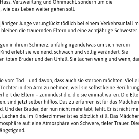
, Hass, Verzweiflung und Ohnmacht, sondern um die
, wie das Leben weiter gehen soll.
hnjähriger Junge verunglückt tödlich bei einem Verkehrsunfall m
bleiben die trauernden Eltern und eine achtjährige Schwester.
angen in ihrem Schmerz, unfähig irgendetwas um sich herum
nd erlebt sie weinend, schwach und völlig verändert. Sie
en toten Bruder und den Unfall. Sie lachen wenig und wenn, da
sie vom Tod – und davon, dass auch sie sterben möchten. Viellei
re Tochter in den Arm zu nehmen, weil sie selbst keine Berührun
rliert die Eltern – zumindest die, die sie einmal waren. Die Elte
en, sind jetzt selber hilflos. Das zu erfahren ist für das Mädchen
d. Und der Bruder, der nun nicht mehr lebt, fehlt. Er ist nicht me
, Lachen da. Im Kinderzimmer ist es plötzlich still. Das Mädche
osphäre auf: eine Atmosphäre von Schwere, tiefer Trauer. Die
eängstigend.