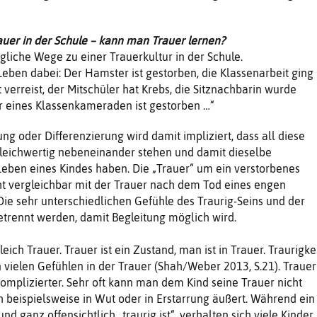
auer in der Schule – kann man Trauer lernen?
liche Wege zu einer Trauerkultur in der Schule.
Leben dabei: Der Hamster ist gestorben, die Klassenarbeit ging
st verreist, der Mitschüler hat Krebs, die Sitznachbarin wurde
r eines Klassenkameraden ist gestorben …“
ng oder Differenzierung wird damit impliziert, dass all diese
gleichwertig nebeneinander stehen und damit dieselbe
eben eines Kindes haben. Die „Trauer“ um ein verstorbenes
cht vergleichbar mit der Trauer nach dem Tod eines engen
Die sehr unterschiedlichen Gefühle des Traurig-Seins und der
getrennt werden, damit Begleitung möglich wird.
gleich Trauer. Trauer ist ein Zustand, man ist in Trauer. Traurigke
n vielen Gefühlen in der Trauer (Shah/Weber 2013, S.21). Trauer 
omplizierter. Sehr oft kann man dem Kind seine Trauer nicht
ch beispielsweise in Wut oder in Erstarrung äußert. Während ein
nd ganz offensichtlich „traurig ist“, verhalten sich viele Kinder,