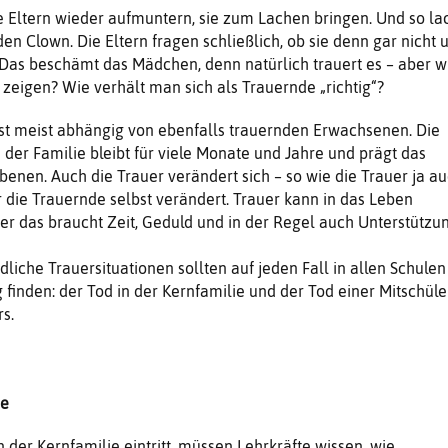
ie Eltern wieder aufmuntern, sie zum Lachen bringen. Und so la
 den Clown. Die Eltern fragen schließlich, ob sie denn gar nicht
Das beschämt das Mädchen, denn natürlich trauert es – aber w
 zeigen? Wie verhält man sich als Trauernde „richtig“?
ist meist abhängig von ebenfalls trauernden Erwachsenen. Die
der Familie bleibt für viele Monate und Jahre und prägt das
benen. Auch die Trauer verändert sich – so wie die Trauer ja a
die Trauernde selbst verändert. Trauer kann in das Leben
ber das braucht Zeit, Geduld und in der Regel auch Unterstützun
liche Trauersituationen sollten auf jeden Fall in allen Schulen
inden: der Tod in der Kernfamilie und der Tod einer Mitschüle
s.
ie
 der Kernfamilie eintritt, müssen Lehrkräfte wissen, wie