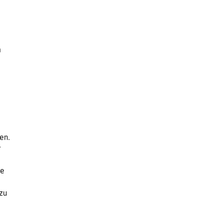
n
en.
r
te
 zu