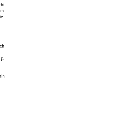
cht
 um
ie
uch
g.
rin