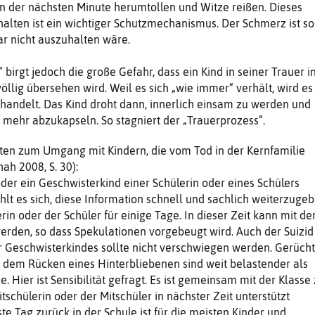
n der nächsten Minute herumtollen und Witze reißen. Dieses
alten ist ein wichtiger Schutzmechanismus. Der Schmerz ist so
ar nicht auszuhalten wäre.
birgt jedoch die große Gefahr, dass ein Kind in seiner Trauer i
öllig übersehen wird. Weil es sich „wie immer“ verhält, wird es
handelt. Das Kind droht dann, innerlich einsam zu werden und
mehr abzukapseln. So stagniert der „Trauerprozess“.
iten zum Umgang mit Kindern, die vom Tod in der Kernfamilie
hah 2008, S. 30):
oder ein Geschwisterkind einer Schülerin oder eines Schülers
hlt es sich, diese Information schnell und sachlich weiterzugeb
erin oder der Schüler für einige Tage. In dieser Zeit kann mit de
rden, so dass Spekulationen vorgebeugt wird. Auch der Suizid
er Geschwisterkindes sollte nicht verschwiegen werden. Gerüch
 dem Rücken eines Hinterbliebenen sind weit belastender als
. Hier ist Sensibilität gefragt. Es ist gemeinsam mit der Klasse
tschülerin oder der Mitschüler in nächster Zeit unterstützt
te Tag zurück in der Schule ist für die meisten Kinder und