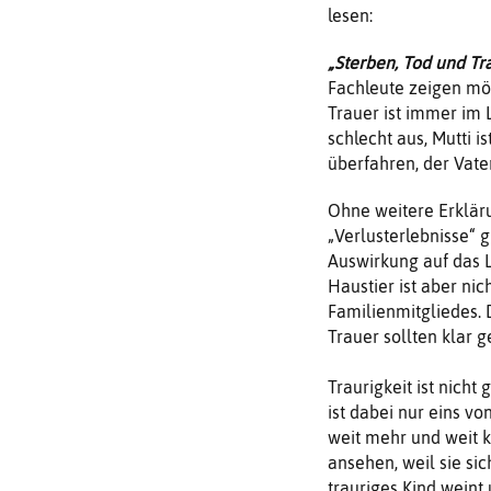
lesen:
„Sterben, Tod und Tr
Fachleute zeigen mög
Trauer ist immer im 
schlecht aus, Mutti i
überfahren, der Vate
Ohne weitere Erkläru
„Verlusterlebnisse“ 
Auswirkung auf das L
Haustier ist aber ni
Familienmitgliedes. 
Trauer sollten klar 
Traurigkeit ist nicht 
ist dabei nur eins vo
weit mehr und weit k
ansehen, weil sie si
trauriges Kind weint u