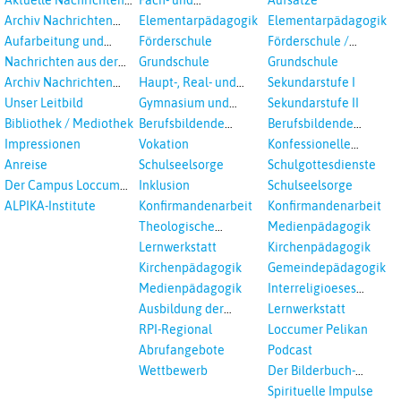
aus dem RPI
Studientagungen
Archiv Nachrichten
Elementarpädagogik
Elementarpädagogik
aus dem RPI ab 2018
Aufarbeitung und
Förderschule
Förderschule /
Prävention
Inklusion
Nachrichten aus der
Grundschule
Grundschule
sexualisierte Gewalt -
Landeskirche
Archiv Nachrichten
Haupt-, Real- und
Sekundarstufe I
Landeskirche und EKD
Hannovers
aus der Landeskirche
Oberschule
Unser Leitbild
Gymnasium und
Sekundarstufe II
in Auswahl
Gesamtschule
Bibliothek / Mediothek
Berufsbildende
Berufsbildende
Schulen
Schulen
Impressionen
Vokation
Konfessionelle
Kooperation
Anreise
Schulseelsorge
Schulgottesdienste
Der Campus Loccum
Inklusion
Schulseelsorge
und Loccumer
ALPIKA-Institute
Konfirmandenarbeit
Konfirmandenarbeit
Einrichtungen
Theologische
Medienpädagogik
Fortbildungen,
Lernwerkstatt
Kirchenpädagogik
Ökumenisches und
Kirchenpädagogik
Gemeindepädagogik
Interreligöses Lernen
Medienpädagogik
Interreligioeses
Lernen
Ausbildung der
Lernwerkstatt
Vikar*innen
RPI-Regional
Loccumer Pelikan
Abrufangebote
Podcast
Wettbewerb
Der Bilderbuch-
Podcast
Spirituelle Impulse