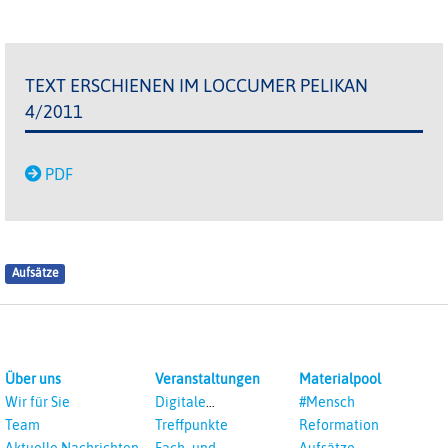
TEXT ERSCHIENEN IM LOCCUMER PELIKAN
4/2011
PDF
Aufsätze
Über uns
Veranstaltungen
Materialpool
Wir für Sie
Digitale
#Mensch
Veranstaltungen
Team
Treffpunkte
Reformation
Aktuelle Nachrichten
Fach- und
Aufsätze