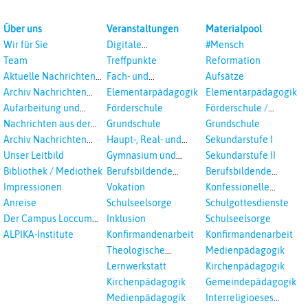
Über uns
Veranstaltungen
Materialpool
Wir für Sie
Digitale
#Mensch
Veranstaltungen
Team
Treffpunkte
Reformation
Aktuelle Nachrichten
Fach- und
Aufsätze
aus dem RPI
Studientagungen
Archiv Nachrichten
Elementarpädagogik
Elementarpädagogik
aus dem RPI ab 2018
Aufarbeitung und
Förderschule
Förderschule /
Prävention
Inklusion
Nachrichten aus der
Grundschule
Grundschule
sexualisierte Gewalt -
Landeskirche
Archiv Nachrichten
Haupt-, Real- und
Sekundarstufe I
Landeskirche und EKD
Hannovers
aus der Landeskirche
Oberschule
Unser Leitbild
Gymnasium und
Sekundarstufe II
in Auswahl
Gesamtschule
Bibliothek / Mediothek
Berufsbildende
Berufsbildende
Schulen
Schulen
Impressionen
Vokation
Konfessionelle
Kooperation
Anreise
Schulseelsorge
Schulgottesdienste
Der Campus Loccum
Inklusion
Schulseelsorge
und Loccumer
ALPIKA-Institute
Konfirmandenarbeit
Konfirmandenarbeit
Einrichtungen
Theologische
Medienpädagogik
Fortbildungen,
Lernwerkstatt
Kirchenpädagogik
Ökumenisches und
Kirchenpädagogik
Gemeindepädagogik
Interreligöses Lernen
Medienpädagogik
Interreligioeses