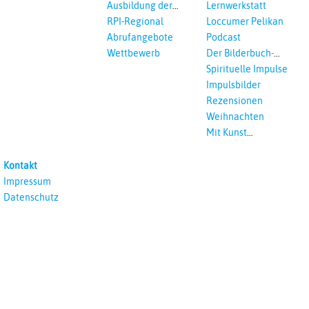
Lernen
Ausbildung der
Lernwerkstatt
Vikar*innen
RPI-Regional
Loccumer Pelikan
Abrufangebote
Podcast
Wettbewerb
Der Bilderbuch-
Podcast
Spirituelle Impulse
Impulsbilder
Rezensionen
Weihnachten
Mit Kunst
unterrichten
Kontakt
Impressum
Datenschutz