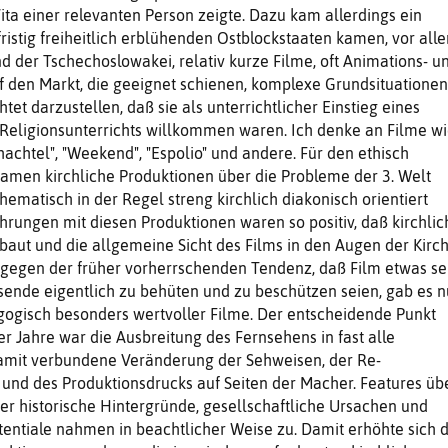
Vita einer relevanten Person zeigte. Dazu kam allerdings ein
ristig freiheitlich erblühenden Ostblockstaaten kamen, vor all
d der Tschechoslowakei, relativ kurze Filme, oft Animations- u
f den Markt, die geeignet schienen, komplexe Grundsituationen
tet darzustellen, daß sie als unterrichtlicher Einstieg eines
 Religionsunterrichts will­kommen waren. Ich denke an Filme w
hachtel", "Weekend", "Espolio" und andere. Für den ethisch
amen kirchliche Produktionen über die Pro­bleme der 3. Welt
thematisch in der Regel streng kirchlich diakonisch orientiert
hrungen mit diesen Produktionen waren so positiv, daß kirchlic
baut und die allgemeine Sicht des Films in den Augen der Kir­c
tgegen der früher vorherrschenden Tendenz, daß Film etwas sei
ende eigentlich zu behüten und zu be­schützen seien, gab es 
ogisch besonders wertvoller Filme. Der entscheidende Punkt
r Jahre war die Aus­breitung des Fernsehens in fast alle
amit verbundene Veränderung der Sehweisen, der Re­
und des Produkti­onsdrucks auf Seiten der Macher. Fea­tures üb
er hi­storische Hintergründe, gesellschaftli­che Ursachen und
entiale nahmen in beachtlicher Weise zu. Damit erhöhte sich 