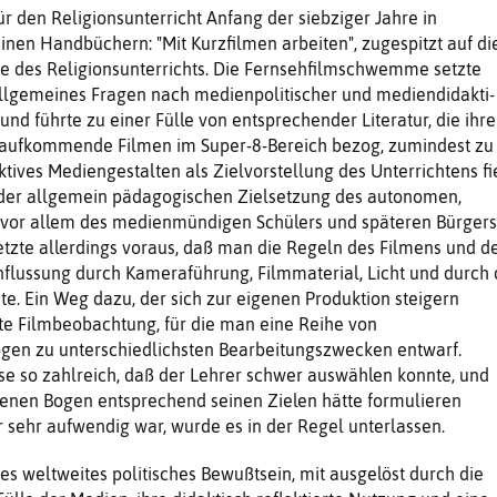
ür den Religionsunterricht Anfang der siebziger Jahre in
nen Handbüchern: "Mit Kurzfilmen arbeiten", zugespitzt auf di
 des Religionsunterrichts. Die Fernsehfilmschwemme setzte
allgemeines Fragen nach medienpolitischer und mediendidakti­
und führte zu einer Fülle von entsprechender Literatur, die ihre
s aufkommende Filmen im Super-8-Bereich bezog, zu­mindest zu
ktives Mediengestalten als Zielvorstellung des Unterrichtens fi
der allgemein pädagogischen Zielset­zung des autonomen,
vor allem des medienmündigen Schülers und späteren Bürgers
tzte allerdings vor­aus, daß man die Regeln des Filmens und d
nflussung durch Kameraführung, Filmmaterial, Licht und durch 
nte. Ein Weg dazu, der sich zur eige­nen Produktion steigern
te Filmbeobachtung, für die man eine Reihe von
gen zu unterschiedlichsten Bearbei­tungszwecken entwarf.
ese so zahlreich, daß der Lehrer schwer auswählen konnte, und
igenen Bogen entspre­chend seinen Zielen hätte formulieren
 sehr aufwendig war, wurde es in der Regel unterlassen.
s weltweites poli­tisches Bewußtsein, mit ausgelöst durch die