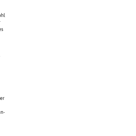
ohl
r
es
r
er
un­