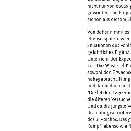
nicht nur von etwas 
geworden. Die Propa
ziehen aus diesem El
Von daher nimmt es n
ebenso spätere wiede
Situationen des Fehl
gefährliches Ergänzu
Unterricht, der Ex­p
zur "Die Wüste lebt"
sowohl den Erwachsen
nahegebracht. Filmge
und damit dann auch 
"Die letzten Tage vo
die älteren Versu­ch
Und da die jüngste V
dramaturgisch intere
des 3. Reiches. Das g
Kampf" ebenso wie fü