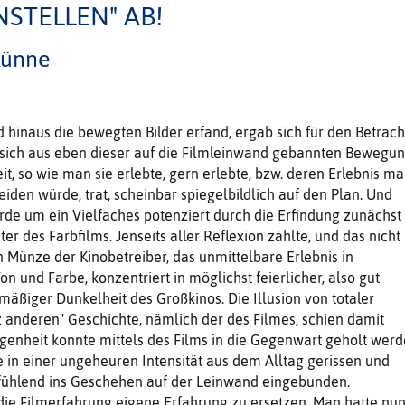
NSTELLEN" AB!
Künne
 hinaus die be­wegten Bilder erfand, ergab sich für den Betrach
 sich aus eben dieser auf die Filmleinwand gebannten Bewegu
eit, so wie man sie erlebte, gern erlebte, bzw. deren Erlebnis m
iden würde, trat, scheinbar spiegelbildlich auf den Plan. Und
e um ein Vielfaches potenziert durch die Erfin­dung zunächst
er des Farbfilms. Jenseits aller Reflexion zählte, und das nicht
n Münze der Kinobetreiber, das un­mittelbare Erlebnis in
n und Farbe, konzentriert in möglichst feierlicher, also gut
rmäßiger Dunkelheit des Großkinos. Die Illusion von totaler
anderen" Ge­schichte, nämlich der des Filmes, schien damit
n­heit konnte mittels des Films in die Gegenwart geholt werd
 in einer ungeheuren In­tensität aus dem Alltag gerissen und
ühlend ins Ge­schehen auf der Leinwand eingebun­den.
ie Filmerfah­rung eigene Erfahrung zu ersetzen. Man hatte nu