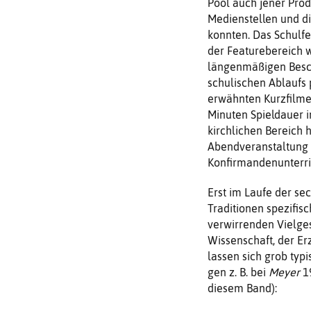
Pool auch jener Prod
Medienstellen und di
konnten. Das Schulfe
der Featurebereich 
längen­mäßigen Besch
schulischen Ablaufs
erwähnten Kurzfilme
Minuten Spieldauer i
kirchlichen Bereich 
Abendveranstal­tung h
Konfirman­denunterri
Erst im Laufe der se
Traditionen spezifis
verwirrenden Vielges
Wissenschaft, der Er
lassen sich grob typi
gen z. B. bei
Meyer
1
diesem Band):