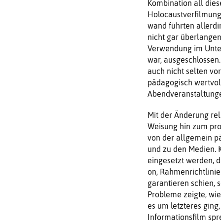
Kombination all dies
Holocaust­verfilmung
wand führten allerdi
nicht gar überlangen,
Verwendung im Un­ter
war, ausge­schlossen.
auch nicht selten vo
pädagogisch wertvoll
Abendveranstaltunge
Mit der Änderung rel
Weisung hin zum prob
von der allgemein p
und zu den Medien. 
einge­setzt werden, 
on, Rahmenrichtlini
garantieren schien, s
Probleme zeigte, wie
es um letzteres ging
Informationsfilm spr