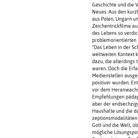
Ge­schichte und die 
Neues. Aus den kurzf
aus Polen, Ungarn un
Zeichentrickfilme au
des Lebens so verdich
proble­morientierten
"Das Leben in der Sc
weltweiten Kontext k
dazu, die allerdings 
waren. Doch die Erfa
Medi­enstellen ausge
positiver wurden. En
vor dem Heranwach­s
Empfehlun­gen pädag
aber der endsechzige
Haushalte und die d
zeptionsmodalitäten 
Gott und die Welt, üb
mögliche Lösungs­pot