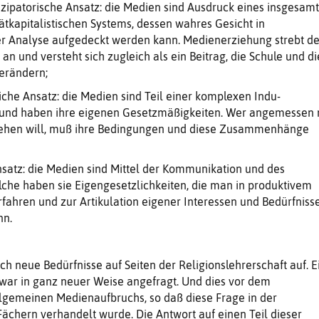
zipatorische Ansatz: die Medien sind Ausdruck eines ins­gesamt
ätkapitalisti­schen Systems, dessen wahres Ge­sicht in
her Analyse aufgedeckt werden kann. Mediener­ziehung strebt d
n und versteht sich zugleich als ein Beitrag, die Schule und di
verändern;
he Ansatz: die Me­dien sind Teil einer komplexen Indu­
t und haben ihre eige­nen Gesetzmäßigkeiten. Wer ange­messen 
hen will, muß ihre Bedingungen und diese Zusammenhänge
nsatz: die Medien sind Mittel der Kommunikation und des
lche haben sie Eigengesetzlichkeiten, die man in produktivem
fahren und zur Artikulation eigener Interes­sen und Bedürfniss
nn.
h neue Bedürf­nisse auf Seiten der Religionslehrer­schaft auf. E
war in ganz neuer Weise angefragt. Und dies vor dem
llgemeinen Medienaufbruchs, so daß diese Frage in der
Fächern verhandelt wurde. Die Antwort auf einen Teil dieser