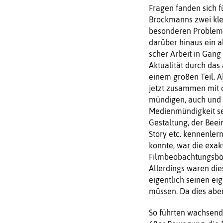
Fragen fanden sich f
Brockmanns zwei klei
besonderen Probleme
darüber hinaus ein 
scher Arbeit in Gang 
Aktualität durch da
einem großen Teil. A
jetzt zusammen mit 
mündigen, auch und 
Me­dienmündigkeit se
Gestaltung, der Beei
Story etc. kennen­ler
konnte, war die exak
Filmbeobachtungsbö­
Allerdings wa­ren di
eigent­lich seinen e
müssen. Da dies aber
So führten wachsende