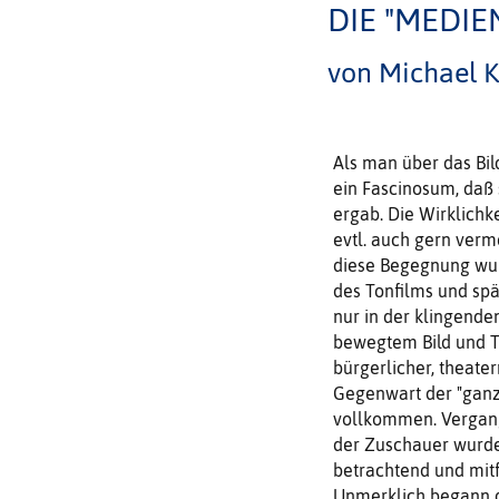
DIE "MEDIE
von Michael 
Als man über das Bild
ein Fascinosum, daß
ergab. Die Wirk­lichk
evtl. auch gern verme
diese Begegnung wurd
des Tonfilms und spät
nur in der klingen­de
bewegtem Bild und To
bürgerli­cher, theate
Gegenwart der "ganz 
vollkommen. Vergange
der Zu­schauer wurde
betrachtend und mitf
Unmerklich begann d