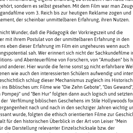
ge­hört, sondern es selbst gesehen. Mit dem Film war man Zeug
gandafilme vom 3. Reich bis zur heutigen Reklame zogen und
ement, der scheinbar unmittelbaren Erfahrung, ihren Nutzen.
icht Wunder, daß die Pädagogik der Vorkriegszeit und die
r mit ihrem Postu­lat von der unmittelbaren Erfahrung in den
ens eben die­ser Erfahrung im Film ein ungeheures wenn auch
ngspo­tential sah. Wer erinnert sich nicht der Sachkundefilme 
editions- und Abenteuerfilme von Forschern, von "Amudsen" bis h
 und anderer. Hier wurde die ferne sonst
so
nicht erfahr­bare We
en wie auch den interessierten Schülern auf­wendig und inten
schichtlich schlug dieser Me­chanismus zugleich ins Historisc
ins Biblisches um: Filme wie "Die Zehn Gebote", "Das Gewand"
n Pom­peji" und "Ben Hur" folgten dann auch logisch und setzten
e der Verfilmung biblischen Gesche­hens im Stile Hollywoods for
ergangenheit nach und nach in den sechziger Jahren wichtig u
ssant wurde, folgten die ethisch orientierten Filme zur Geschic
alt für den historischen Überblick in der Art von Leiser "Mein
r die Darstellung relevanter Ein­zelschicksale bzw. der