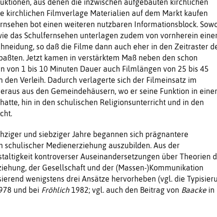
uktionen, aus denen die inzwischen aufgebauten kirchlichen
e kirchlichen Film­verlage Materialien auf dem Markt kau­fen
rnsehen bot einen weiteren nutzbaren Informati­onsblock. Sow
wie das Schulfernsehen unterlagen zudem von vornherein eine
neidung, so daß die Filme dann auch eher in den Zeitraster d
 paßten. Jetzt kamen in verstärktem Maß neben den schon
n von 1 bis 10 Minuten Dauer auch Filmlängen von 25 bis 45
n den Verleih. Dadurch verlagerte sich der Filmeinsatz im
her­aus aus den Gemeindehäusern, wo er seine Funktion in eine
atte, hin in den schulischen Reli­gionsunterricht und in den
cht.
chziger und siebzi­ger Jahre begannen sich prägnantere
ch schulischer Me­dienerziehung auszubilden. Aus der
taltigkeit kontro­verser Auseinandersetzungen über Theorien d
zie­hung, der Gesellschaft und der (Massen-)Kommunikation
sierend wenigstens drei An­sätze hervorheben (vgl. die Typisier
978 und bei
Fröh­lich
1982; vgl. auch den Beitrag von
Baacke
in