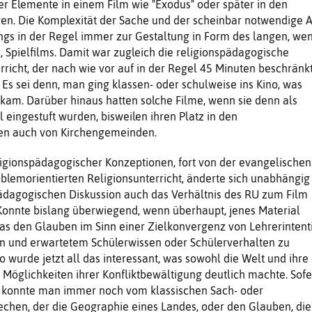
er Elemente in einem Film wie "Exodus" oder später in den
en. Die Komplexität der Sa­che und der scheinbar notwendige A
ngs in der Regel immer zur Gestaltung in Form des lan­gen, we
 Spiel­films. Damit war zugleich die religi­onspädagogische
richt, der nach wie vor auf in der Re­gel 45 Minuten beschränk
 Es sei denn, man ging klas­sen- oder schulweise ins Kino, was
rkam. Darüber hin­aus hatten solche Filme, wenn sie denn als
 eingestuft wurden, bisweilen ihren Platz in den
n auch von Kir­chengemeinden.
igionspädagogi­scher Konzeptionen, fort von der evan­gelischen
lemo­rientierten Religionsunterricht, änderte sich unabhängig
ädagogischen Diskussion auch das Verhältnis des RU zum Film
Konnte bislang überwiegend, wenn überhaupt, jenes Material
das den Glauben im Sinn einer Zielkonvergenz von Lehrerintenti
en und erwartetem Schülerwissen oder Schülerverhalten zu
o wurde jetzt all das interessant, was sowohl die Welt und ihre
 Möglich­keiten ihrer Konfliktbewältigung deutlich machte. Sof
, konnte man immer noch vom klassi­schen Sach- oder
echen, der die Geographie eines Landes, oder den Glauben, die