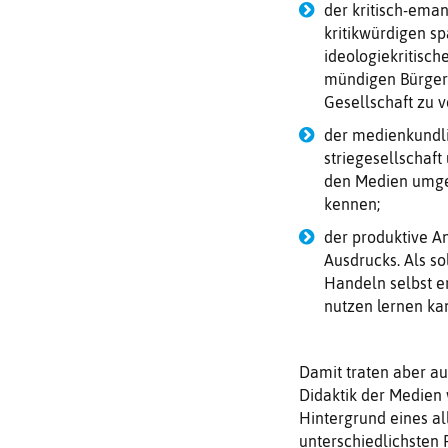
der kritisch-eman
kritikwürdigen sp
ideologiekritisc
mündigen Bürger a
Gesell­schaft zu 
der medienkundlic
striegesellschaf
den Medien umge
kennen;
der produktive A
Ausdrucks. Als so
Handeln selbst er
nutzen lernen ka
Damit traten aber auc
Didaktik der Medien 
Hintergrund eines a
unterschiedlichsten 