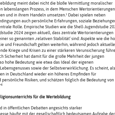
tebildung meint dabei nicht die bloße Vermittlung moralischer
en lebenslangen Prozess, in dem Menschen Wertorientierungen
eren und in ihrem Handeln umsetzen.³ Dabei spielen neben
Bedingungen auch persönliche Erfahrungen, soziale Beziehunge
entrale Rolle. Empirische Studien wie die Shell-Jugendstudie 2
dstudie 2024 zeigen aktuell, dass zentrale Wertorientierungen
ner so genannten ‚relativen Stabilität‘ sind: Aspekte wie die h
e und Freundschaft gelten weiterhin, während jedoch aktuelle
nde Kriege und Krisen zu einer stärkeren Verunsicherung führe
ch Sicherheit hat damit für die große Mehrheit der jungen
o hohe Bedeutung wie etwa das Ideal der eigenen
Lebensgenusses sowie der Selbstverwirklichung. Es scheint, al
en in Deutschland wieder ein höheres Empfinden für
d persönliche Risiken, und schätzen folglich die Bedeutung von
4
“
ligionsunterrichts für die Wertebildung
d in öffentlichen Debatten angesichts starker
esse häufig mit der gesellschaftlich bedeutsamen Aufgabe der