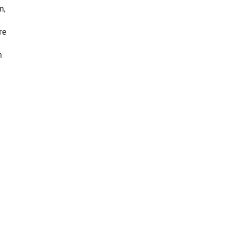
n,
re
n