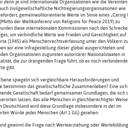
r denn je sind internationale Organisationen wie die Vereinten
uch zivilgesellschaftliche Nichtregierungsorganisationen wie
gefordert, gemeinwohlorientierte Werte im Sinne eines „Caring 
(Motto der Weltkonferenz von Religions for Peace 2019) zu
wurden diese internationalen Kommissionen nach den Schrecke
ges, um verbindliche Werte wie Frieden und Gerechtigkeit auf
arta (1945) als Menschenrechtsverfassung unter den Völkern z
eben wir eine Infragestellung dieser global ausgerichteten und
nden Organisationen zugunsten autoritärer Nationalstaaten in
talität, die zur drängenden Frage führt, ob es noch verbindende
te gibt.
 Ebene spiegeln sich vergleichbare Herausforderungen und
e bestimmen das gesellschaftliche Zusammenleben? Eine sich
hende Gesellschaft bedarf gemeinsamer Grundlagen, die sich i
rorten lassen, das alle Menschen in gleichberechtigter Weise
 In Deutschland wird diese Grundlage insbesondere in der im
rten Würde jedes Menschen (Art 1 GG) gesehen.
und gewinnt die Frage nach Werteerziehung oder Wertebildun