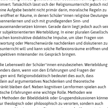
miert. Tatsächlich lässt sich der Religionsunterricht jedoch nic
eine Aufgabe besteht nicht primär darin, moralische Regeln zu
 eröffnet er Räume, in denen Schüler*innen religiöse Deutunge
kennenlernen und sich mit grundlegenden Sinn- und
auseinandersetzen können. Gerade darin liegt jedoch auch sei
r subjektorientierten Wertebildung. In einer pluralen Gesellsch
chen konstruktive didaktische Impulse, um über Fragen von
ntwortung oder Menschenwürde nachdenken und diskutieren zu
sunterricht will und kann solche Reflexionsräume eröffnen und
spektiven miteinander ins Gespräch bringen.
, die Lebenswelt der Schüler*innen einzubeziehen. Wertebildung
sonders dann, wenn von den Erfahrungen und Fragen der
n wird. Religionsdidaktisch bedeutet dies auch, dass
allein auf argumentatives Nachdenken und theoretische
ränkt bleiben darf. Neben kognitiven Lernformen spielen auch
tische Erfahrungen eine wichtige Rolle. Methoden wie
ve Methoden der Bibeldidaktik oder Gruppendiskussionen könne
nur theologisch oder philosophisch zu verorten, sondern auch