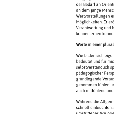
der Bedarf an Orien
an dem junge Mensch
Wertvorstellungen en
Möglichkeiten. Er er
Verantwortung und 
kennenlernen könne
Werte in einer plura
Wie bilden sich eige
bedeutet und für mic
selbstverständlich sp
pädagogischer Perspek
grundlegende Voraus
genommen fühlen und
auch mitfühlend und
Während die Allgemei
schnell einleuchten,
umstrittener. Wir or