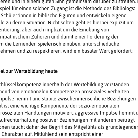
tieren und in einem guten Sinn gemeinsam darüber zu streiten. 
spiel für einen solchen Zugang ist die Methode des Bibliologs:
 Schüler*innen in biblische Figuren und entwickeln eigene
 zu deren Situation. Nicht selten geht es hierbei explizit um
ntierung, aber auch implizit um die Einübung von
empathischem Zuhören und damit einer Förderung der
em die Lernenden spielerisch einüben, unterschiedliche
hmen und zu respektieren, wird ein basaler Wert gefördert:
sel zur Wertebildung heute
Schlüsselkompetenz innerhalb der Wertebildung verstanden
hend von emotionalen Kompetenzen prosoziales Verhalten
 Impulse hemmt und stabile zwischenmenschliche Beziehungen
ühl ist eine wichtige Komponente der sozio-emotionalen
 prosozialen Handlungen motiviert, aggressive Impulse hemmt 
ufrechterhaltung positiver Beziehungen mit anderen beiträgt
ionen taucht daher der Begriff des Mitgefühls als grundlegende
 Charakter auf. Mitfühlend sein entspricht einer