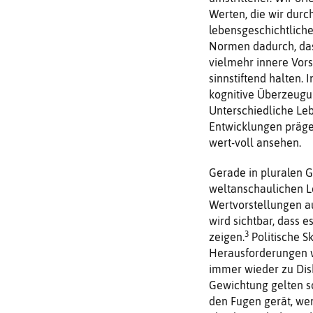
Werten, die wir durc
lebensgeschichtliche
Normen dadurch, dass
vielmehr innere Vor
sinnstiftend halten.
kognitive Überzeugu
Unterschiedliche Leb
Entwicklungen präge
wert-voll ansehen.
Gerade in pluralen G
weltanschaulichen L
Wertvorstellungen au
wird sichtbar, dass e
3
zeigen.
Politische Sk
Herausforderungen w
immer wieder zu Dis
Gewichtung gelten so
den Fugen gerät, wen