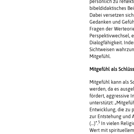
persönlich zu reflek
bibeldidaktisches Bei
Dabei versetzen sich
Gedanken und Gefühle
Fragen der Werteorie
Perspektivwechsel, 
Dialogfähigkeit. Ind
Sichtweisen wahrzune
Mitgefühl.
Mitgefühl als Schlüs
Mitgefühl kann als 
werden, da es ausge
fördert, aggressive
unterstützt: „Mitgef
Entwicklung, die zu
zur Entstehung und A
5
(…)“.
In vielen Relig
Wert mit spirituellem