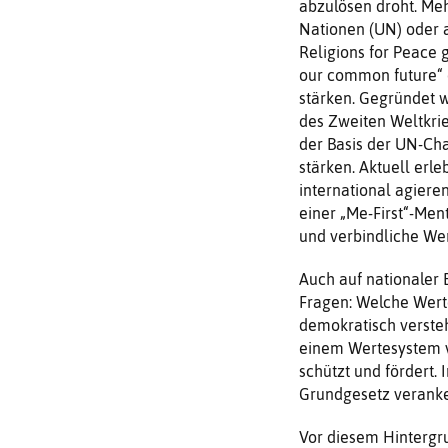
abzulösen droht. Meh
Nationen (UN) oder a
Religions for Peace 
our common future“ 
stärken. Gegründet 
des Zweiten Weltkrie
der Basis der UN-Ch
stärken. Aktuell erl
international agiere
einer „Me-First“-Men
und verbindliche Wer
Auch auf nationaler
Fragen: Welche Wert
demokratisch verste
einem Wertesystem ve
schützt und fördert.
Grundgesetz veranke
Vor diesem Hintergr