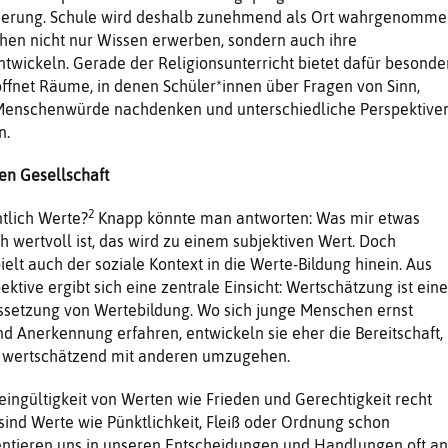
tierung. Schule wird deshalb zunehmend als Ort wahrgenomme
en nicht nur Wissen erwerben, sondern auch ihre
twickeln. Gerade der Religionsunterricht bietet dafür besonde
öffnet Räume, in denen Schüler*innen über Fragen von Sinn,
Menschenwürde nachdenken und unterschiedliche Perspektive
n.
len Gesellschaft
2
ntlich Werte?
Knapp könnte man antworten: Was mir etwas
h wertvoll ist, das wird zu einem subjektiven Wert. Doch
ielt auch der soziale Kontext in die Werte-Bildung hinein. Aus
tive ergibt sich eine zentrale Einsicht: Wertschätzung ist eine
setzung von Wertebildung. Wo sich junge Menschen ernst
 Anerkennung erfahren, entwickeln sie eher die Bereitschaft,
 wertschätzend mit anderen umzugehen.
ngültigkeit von Werten wie Frieden und Gerechtigkeit recht
 sind Werte wie Pünktlichkeit, Fleiß oder Ordnung schon
ientieren uns in unseren Entscheidungen und Handlungen oft an