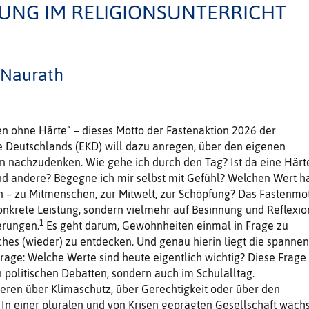
UNG IM RELIGIONSUNTERRICHT
 Naurath
n ohne Härte“ – dieses Motto der Fastenaktion 2026 der
e Deutschlands (EKD) will dazu anregen, über den eigenen
 nachzudenken. Wie gehe ich durch den Tag? Ist da eine Härt
nd andere? Begegne ich mir selbst mit Gefühl? Welchen Wert h
in – zu Mitmenschen, zur Mitwelt, zur Schöpfung? Das Fastenmo
 konkrete Leistung, sondern vielmehr auf Besinnung und Reflexio
1
erungen.
Es geht darum, Gewohnheiten einmal in Frage zu
ches (wieder) zu entdecken. Und genau hierin liegt die spanne
 Frage: Welche Werte sind heute eigentlich wichtig? Diese Frage
n politischen Debatten, sondern auch im Schulalltag.
ieren über Klimaschutz, über Gerechtigkeit oder über den
 In einer pluralen und von Krisen geprägten Gesellschaft wächs