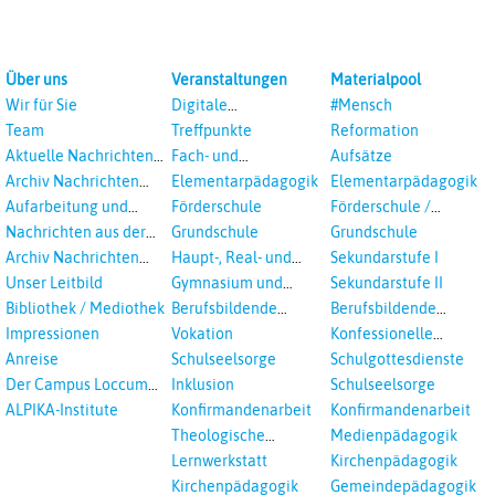
Über uns
Veranstaltungen
Materialpool
Wir für Sie
Digitale
#Mensch
Veranstaltungen
Team
Treffpunkte
Reformation
Aktuelle Nachrichten
Fach- und
Aufsätze
aus dem RPI
Studientagungen
Archiv Nachrichten
Elementarpädagogik
Elementarpädagogik
aus dem RPI ab 2018
Aufarbeitung und
Förderschule
Förderschule /
Prävention
Inklusion
Nachrichten aus der
Grundschule
Grundschule
sexualisierte Gewalt -
Landeskirche
Archiv Nachrichten
Haupt-, Real- und
Sekundarstufe I
Landeskirche und EKD
Hannovers
aus der Landeskirche
Oberschule
Unser Leitbild
Gymnasium und
Sekundarstufe II
in Auswahl
Gesamtschule
Bibliothek / Mediothek
Berufsbildende
Berufsbildende
Schulen
Schulen
Impressionen
Vokation
Konfessionelle
Kooperation
Anreise
Schulseelsorge
Schulgottesdienste
Der Campus Loccum
Inklusion
Schulseelsorge
und Loccumer
ALPIKA-Institute
Konfirmandenarbeit
Konfirmandenarbeit
Einrichtungen
Theologische
Medienpädagogik
Fortbildungen,
Lernwerkstatt
Kirchenpädagogik
Ökumenisches und
Kirchenpädagogik
Gemeindepädagogik
Interreligöses Lernen