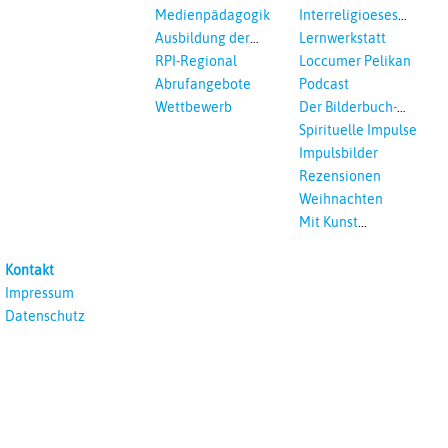
Medienpädagogik
Interreligioeses
Lernen
Ausbildung der
Lernwerkstatt
Vikar*innen
RPI-Regional
Loccumer Pelikan
Abrufangebote
Podcast
Wettbewerb
Der Bilderbuch-
Podcast
Spirituelle Impulse
Impulsbilder
Rezensionen
Weihnachten
Mit Kunst
unterrichten
Kontakt
Impressum
Datenschutz